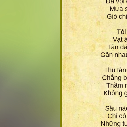
Đã vội 
Mưa s
Gió ch
Tôi
Vạt 
Tận đá
Gần nhau
Thu tàn 
Chẳng bi
Thầm ng
Không g
Sầu nà
Chỉ có
Những tư