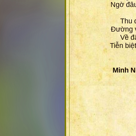
Ngờ đâu
Thu 
Đường v
Về đ
Tiễn biệ
Minh 