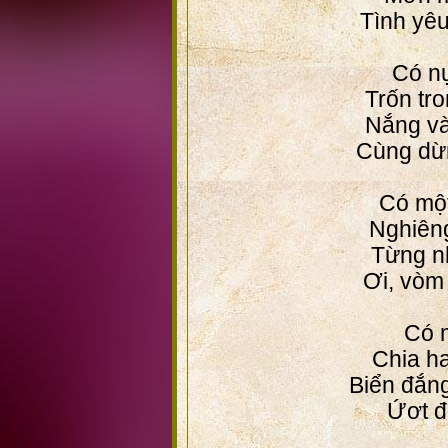
Tình yê
Có nụ
Trốn tr
Nắng v
Cùng dừng
Có một
Nghiêng
Từng n
Ơi, vòm
Có m
Chia h
Biển đắn
Ứơt đ