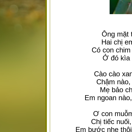
Ông mặt t
Hai chị e
Có con chim
Ở đó kìa
Cào cào xan
Chậm nào, 
Mẹ bảo ch
Em ngoan nào,
Ơ con muỗm 
Chị tiếc nuối
Em bước nhẹ thôi