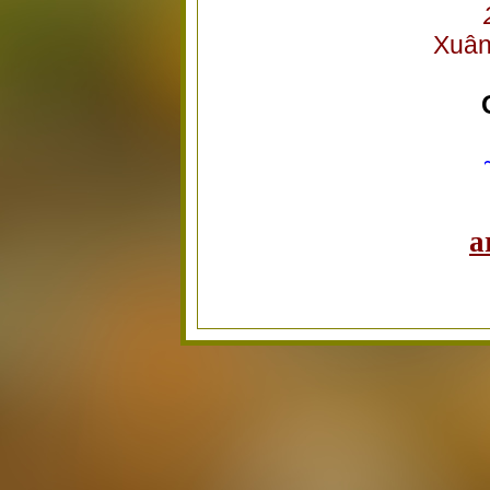
Xuân
a