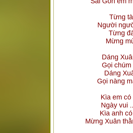
Sài Gòn em m
Từng tà
Người ngườ
Từng đà
Mừng mùa
Dáng Xuâ
Gọi chúm 
Dáng Xuâ
Gọi nàng m
Kìa em có 
Ngày vui ..
Kìa anh có
Mừng Xuân thằm 