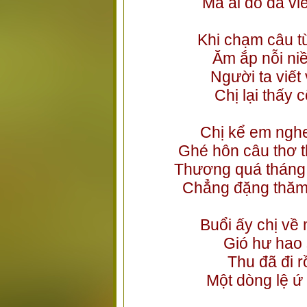
Mà ai đó đã vi
Khi chạm câu t
Ăm ắp nỗi niề
Người ta viết
Chị lại thấy
Chị kể em nghe
Ghé hôn câu thơ 
Thương quá tháng 
Chẳng đặng thăm 
Buổi ấy chị về
Gió hư hao 
Thu đã đi r
Một dòng lệ ứ