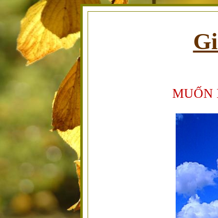
Gi
MUỐN 