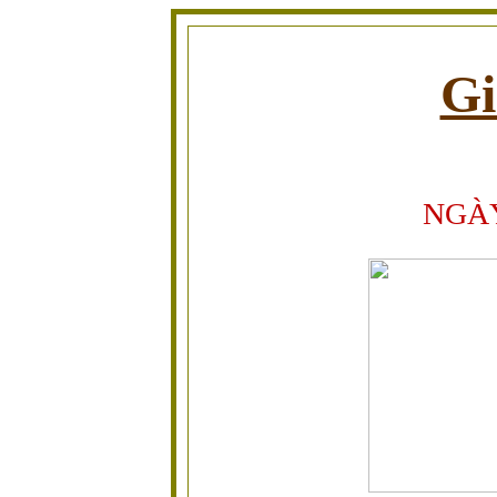
Gi
NGÀ