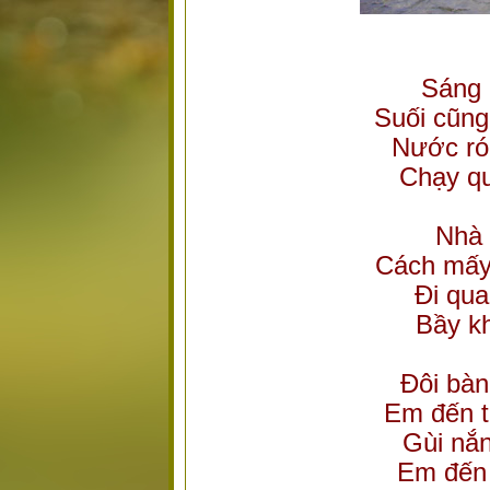
Sáng 
Suối cũn
Nước ró
Chạy q
Nhà 
Cách mấy
Đi qua
Bầy kh
Đôi bà
Em đến t
Gùi nắ
Em đến 