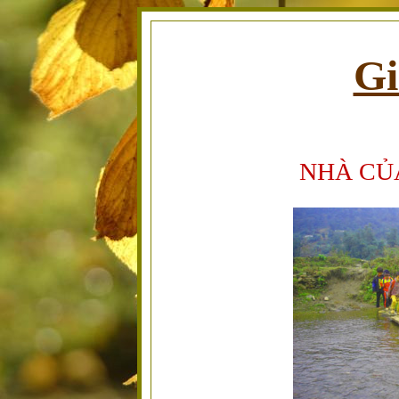
Gi
NHÀ CỦ