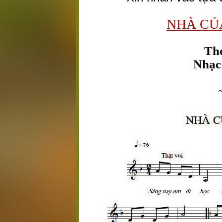
NHÀ CỦ
Thơ
Nhạc