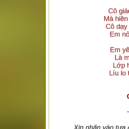
Cô giá
Mà hiền
Cô dạy
Em nở
Em yêu
Là m
Lớp h
Líu lo 
Xin nhấn vào tựa