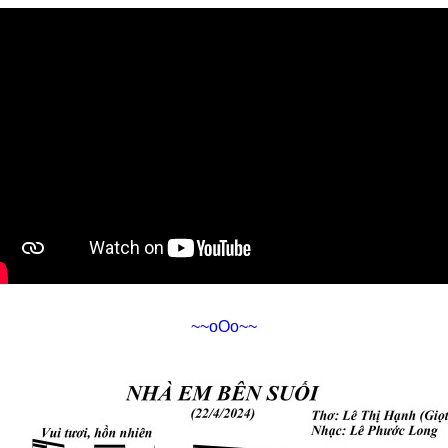
~~oOo~~