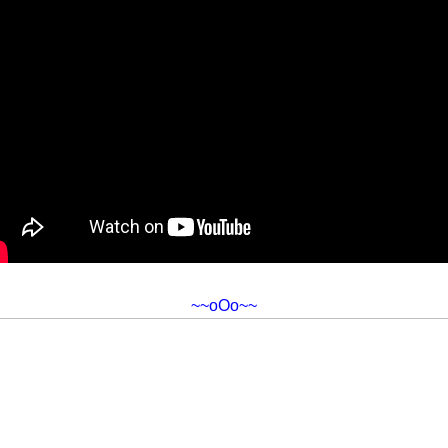
~~oOo~~