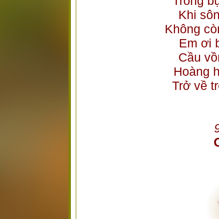
Trong bụ
Khi sô
Không cò
Em ơi 
Cầu vồ
Hoàng h
Trở về t