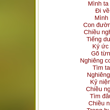
Mình ta
Đi về
Mình 
Con đườn
Chiều ng
Tiếng d
Ký ức
Gõ từn
Nghiêng c
Tìm ta
Nghiêng
Kỷ niệ
Chiều ng
Tìm đâ
Chiều n