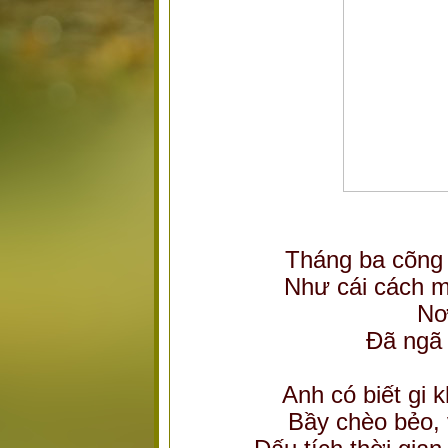
Tháng ba cõng
Như cái cách m
Nơ
Đã ngã
Anh có biết gi 
Bầy chèo bẻo,