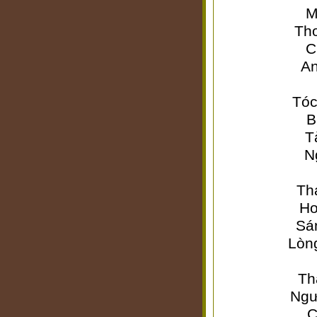
M
Th
C
An
Tóc
B
T
N
Th
Ho
Sá
Lòn
Th
Ngư
C