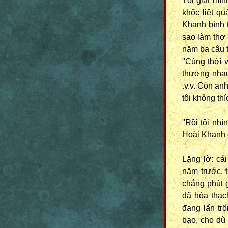
Tôi giật mì
khốc liệt qu
Khanh bình t
sao làm thơ 
năm ba câu t
"Cùng thời v
thưởng nhau
.v.v. Còn anh
tôi không thí
"Rồi tôi nhì
Hoài Khanh c
Lặng lờ: cá
năm trước, 
chẳng phút 
đã hóa thạc
đang lẩn tr
bạo, cho dù 