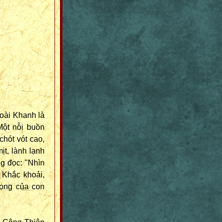
oài Khanh là
Một nỗi buồn
chót vót cao,
t, lành lạnh
ng đọc: "Nhìn
 Khắc khoải,
vọng của con