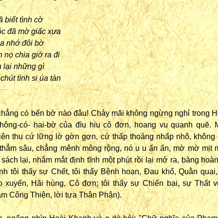
 biết tình cờ
tóc đã mờ giấc xưa
ia nhớ đôi bờ
 nọ chia giờ ra đi
 lại những gì
chút tình si úa tàn
hẳng có bến bờ nào đâu! Chảy mãi không ngừng nghỉ trong H
hông-có- hai-bờ của đìu hiu cô đơn, hoang vu quạnh quẽ. 
iên thu cứ lững lờ gờn gợn, cứ thấp thoáng nhấp nhô, không 
thẳm sâu, chẳng mênh mông rộng, nó u u ẩn ẩn, mờ mờ mịt mị
 sách lại, nhắm mắt định tĩnh một phút rồi lại mở ra, bàng hoà
nh tôi thấy sự Chết, tôi thấy Bệnh hoạn, Đau khổ, Quằn quại,
o xuyến, Hãi hùng, Cô đơn; tôi thấy sự Chiến bại, sự Thất 
ạm Công Thiện, lời tựa Thân Phận).