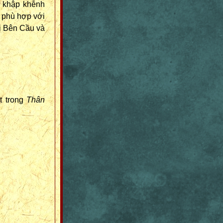
ó khập khễnh
t phù hợp với
ại Bên Cầu và
t trong
Thân