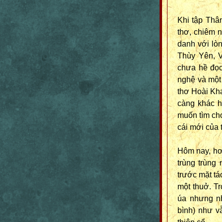
Khi tập Thân
thơ, chiêm n
danh với l
Thùy Yên, V
chưa hề đọ
nghệ và một 
thơ Hoài Khan
càng khác h
muốn tìm cho
cái mới của
Hôm nay, hơ
trùng trùng
trước mặt tá
một thuở. Tr
úa nhưng nh
bình) như v