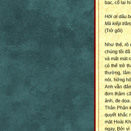
bạc, cổ lai hi
Hỡi ơi dâu 
Mà kiếp trầm
(Trở gối)
Như thế, rõ 
chúng tôi đã
và mất mát r
có thể trở 
thường, lắm 
nói, hững hờ
Anh vẫn đắm 
đơn thâm că
ảnh, đe dọa.
Thân Phận kh
quyết khắc 
mặt Hoài Kh
ngay. Bởi vì