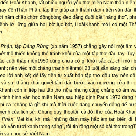
 đến Hoài Khanh, rất nhiều người yêu thơ miền Nam thập niên
gay đếnThân Phận, tập thơ giúp anh thành danh trên văn đàn t
i năm chập chờn đồngbóng đeo đẳng đuổi bắt "nàng thơ", ph
nh lờ lững giữa hai bờ lục bát, HoàiKhanh mới có một T
i.
 Phận
, tập
Dâng Rừng
(xb năm 1957) chẳng gây nổi một âm 
t thô thiển không thể tránh khỏi của một tập thơ đầu tay. Tuy
o cuối thập niên1950 cũng chưa có gì khởi sắc cả, chỉ mới 
ành; nên việc một chàng thanh niênmới 23 tuổi sẵn sàng bán ch
eo lời anh kể) để lấy tiền tự xuất bản tập thơ đầu tay nên đã
và sự khảng khái quyết tâm dấn bước vào ngưỡng cửa thi 
 Khanh còn in tiếp hai tập thơ nữa nhưng cũng chẳng có âm va
do tình hình văn học miền Nam sau hiệp định Paris 1973 đang 
thi ca "chẳng là gì" khi mà thời cuộc đang chuyển động để b
ệnh của lịch sử. Chung quy, theotôi, cả đời thơ của Hoài Kha
 Phận
. Mai kia, khi mà "những đám mây hắc ám tan biến đi, 
uở vẫn tươi xanh trong sáng", tôi tin rằng một số bài thơ tron
với văn học sử Việt Nam.