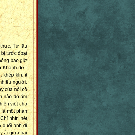
 thực. Từ lâu
 bị tước đoạt
không bao giờ
i-Khanh-đời-
 khép kín, ít
 nhiều người.
ay của nỗi cô
ằn nào đó ám
hiện viết cho
n là một phán
Chỉ nhìn nét
 đuổi anh đi
y ải giữa bãi