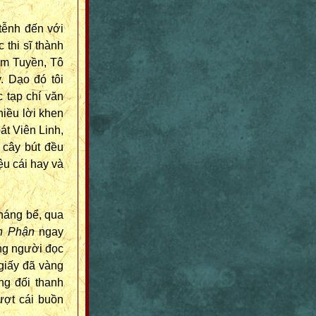
 tễnh đến với
 thi sĩ thành
m Tuyền, Tô
. Dạo đó tôi
 tạp chí văn
hiều lời khen
bát Viên Linh,
 cây bút đều
ệu cái hay và
háng bể, qua
n Phận
ngay
òng người đọc
giấy đã vàng
ng đối thanh
ượt cái buồn