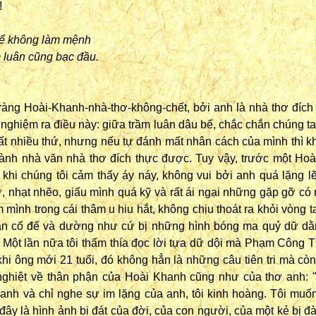
!
bể không làm mệnh
 luân cũng bạc đầu.
ràng Hoài-Khanh-nhà-thơ-không-chết, bởi anh là nhà thơ đích
 nghiệm ra điều này: giữa trầm luân dâu bể, chắc chắn chúng ta
ất nhiều thứ, nhưng nếu tự đánh mất nhân cách của mình thì 
thành nhà văn nhà thơ đích thực được. Tuy vậy, trước một Hoà
khi chúng tôi cảm thấy áy náy, không vui bởi anh quá lặng lẽ,
, nhạt nhẽo, giấu mình quá kỹ và rất ái ngại những gặp gỡ có
mình trong cái thâm u hiu hắt, không chịu thoát ra khỏi vòng t
n cố đế và dường như cứ bị những hình bóng ma quỷ dữ d
 Một lần nữa tôi thấm thía đọc lời tựa dữ dội mà Phạm Công T
i ông mới 21 tuổi, đó không hẳn là những câu tiên tri mà cò
nghiệt về thân phận của Hoài Khanh cũng như của thơ anh: "
anh và chỉ nghe sự im lặng của anh, tôi kinh hoàng. Tôi muốn
 đây là hình ảnh bi đát của đời, của con người, của một kẻ bị đà