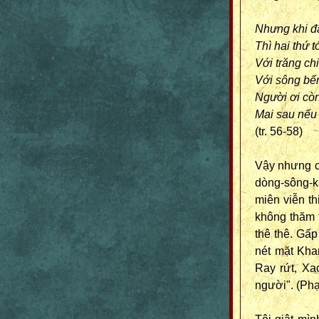
Nhưng khi đã
Thì hai thứ 
Với trăng ch
Với sông bến
Người ơi còn
Mai sau nếu 
(tr. 56-58)
Vậy nhưng c
dòng-sông-k
miên viễn th
không thăm 
thê thê. Gấp
nét mặt Kha
Ray rứt, Xa
người". (Ph