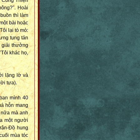
m Công Thiện
không?". Hoài
 buồn thì làm
 một bài hoặc
ôi lại tò mò:
xưng tụng tán
 giải thưởng
 "Tôi khác họ,
ới lặng lờ và
ời tựa).
 bạn mình 40
quá hỗn mang
" nữa mà anh
ủa một người
Trận-Đồ hung
 cuối mùa tóc