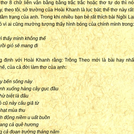
 thơ 8 chữ liên vận bằng bằng trắc trắc hoặc thơ tự do thì n
y, theo tôi, sở trường của Hoài Khanh là lục bát; thể thơ này rấ
 tâm trạng của anh. Trong khi nhiều bạn bè rất thích bài Ngồi L
ó vì ai cũng mường tượng thấy hình bóng của chính mình trong:
 vì thấy mình không thể
 rồi gió sẽ mang đi
ng định với Hoài Khanh rằng: Trông Theo mới là bài hay nhấ
hể, của cả đời làm thơ của anh:
y bến sông này
ạnh xuống hàng cây gục đầu
ừ biệt là đâu
ó cũ này câu giã từ
nhạt mùa thu
ch động niềm u uất buồn
ang cả quê hương
g cả đoạn trường tháng năm