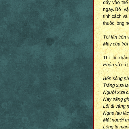
đẩy vào thể
ngay. Bởi vậ
tính cách và
thuộc lòng n
Tôi lẩn trốn
Mây của trời
Thì tôi khẳ
Phận
và có t
Bến sông nà
Trăng xưa l
Người xưa ch
Này trăng gi
Lối đi vàng 
Nghe lau lá
Mắt người m
Lòng ta man