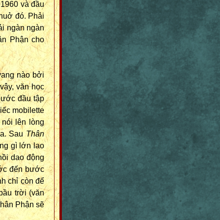
 1960 và đầu
huở đó. Phải
ải ngàn ngàn
hân Phận cho
vang nào bởi
 vậy, văn học
bước đầu tập
iếc mobilette
 nói lên lòng
ca. Sau
Thân
ng gì lớn lao
hồi dao động
ước đến bước
nh chỉ còn để
bầu trời (văn
gThân Phận sẽ