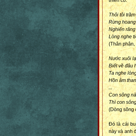
thiên cổ.
Thôi tôi trầ
Rừng hoang 
Nghiến răng
Lòng nghe t
(Thân phận, t
Nước xuôi l
Biết về đâu 
Ta nghe lòn
Hồn âm than
...
Con sông nà
Thì con sông
(Dòng sông củ
Đó là cái b
này và anh đ