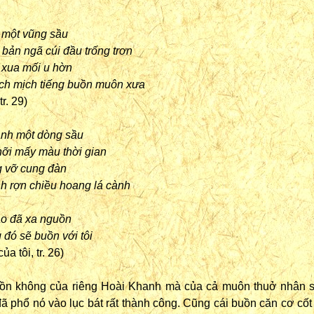
m một vũng sầu
bản ngã cúi đầu trống trơn
 xua mối u hờn
ịch mịch tiếng buồn muôn xưa
r. 29)
ạnh một dòng sầu
hỡi mấy màu thời gian
g vỡ cung đàn
h rợn chiều hoang lá cành
o đã xa nguồn
 đó sẽ buồn với tôi
a tôi, tr. 26)
uồn không của riêng Hoài Khanh mà của cả muôn thuở nhân 
ã phổ nó vào lục bát rất thành công. Cũng cái buồn căn cơ cố