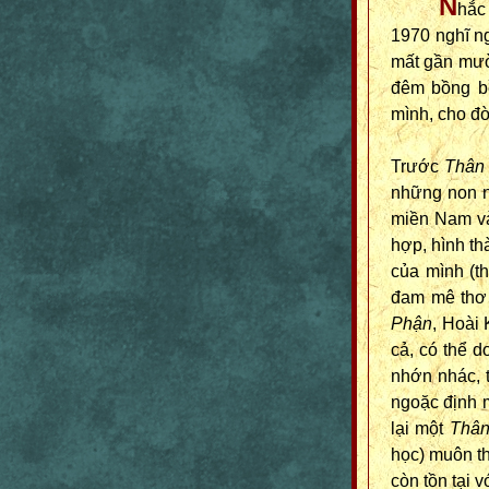
N
hắc
1970 nghĩ n
mất gần mườ
đêm bồng bề
mình, cho đờ
Trước
Thân
những non nớ
miền Nam và
hợp, hình th
của mình (th
đam mê thơ 
Phận
, Hoài
cả, có thể 
nhớn nhác, 
ngoặc định m
lại một
Thân
học) muôn th
còn tồn tại 