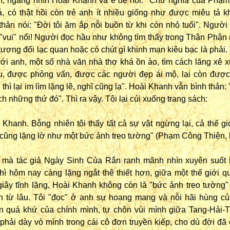
nh, ngẩng nhìn Hoài Khanh và e dè hỏi: "Chữ nghĩa của Phạ
á, có thật hồi còn trẻ anh ít nhiều giống như được miêu tả 
hản nói: "Đời tôi ăm ắp nỗi buồn từ khi còn nhỏ tuổi". Người
"vui" nổi! Người đọc hầu như không tìm thấy trong Thân Phận
ương đối lạc quan hoặc có chút gì khinh mạn kiêu bạc là phải. T
ới anh, một số nhà văn nhà thơ khá ồn ào, tìm cách lăng xê 
, được phỏng vấn, được các người đẹp ái mộ, lại còn được
 thì lại im lìm lặng lẽ, nghĩ cũng lạ". Hoài Khanh vẫn bình thản:
ch những thứ đó". Thì ra vậy. Tôi lại cúi xuống trang sách:
n Khanh. Bỗng nhiên tôi thấy tất cả sự vật ngừng lại, cả thế gi
ũng lặng lờ như một bức ảnh treo tường" (Phạm Công Thiện, l
i mà tác giả Ngày Sinh Của Rắn ranh mãnh nhìn xuyên suốt
thì hôm nay càng lặng ngắt thê thiết hơn, giữa một thế giới 
giây tĩnh lặng, Hoài Khanh không còn là "bức ảnh treo tường
h từ lâu. Tôi "đọc" ở anh sự hoang mang và nỗi hãi hùng c
ốn quá khứ của chính mình, tự chôn vùi mình giữa Tang-Hải-
phải dày vò mình trong cái cô đơn truyền kiếp, cho dù đời đã