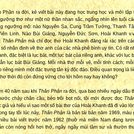
 Phận ra đời, kẻ viết bài này đang học trung học và mới tập
gưỡng thơ như một nữ thần nhan sắc, ngẩng nhìn tên tuổi các
òng ngưỡng mộ: nào Nguyên Sa, Cung Trầm Tưởng, Thanh Tâ
iên Linh. Nào Bùi Giáng, Nguyễn Đức Sơn, Hoài Khanh v.v
c
Thân Phận
mà chỉ đọc thơ Hoài Khanh đăng rải rác trên các
số nhận định về thơ anh của các nhà phê bình uy tín. Có rất n
h, đặc biệt là lục bát, một lục bát của riêng anh, khác với lục 
ẳn lục bát Bùi Giáng. Mỗi nhà thơ mỗi vẻ, mỗi tính cách; mỗi
 riêng mình một đặc trưng tân kỳ độc đáo. Điều quan trọng là li
 thơ thời đó còn đứng vững cho tới hôm nay hay không?
n 40 năm sau khi
Thân Phận
ra đời, qua bao nhiêu ngày dâu t
 nước chảy chân cầu, béo trôi bọt nổi, tôi mới được đọc
Thâ
c giả và hiểu vì sao một số bài thơ của Hoài Khanh đã đi vào l
ong tay tôi lúc này,
Thân Phận
là bản tái bản năm 1969, màu 
iều bài viết trước năm 1962 (thuở mà miền Nam đang tươ
ẫn còn nóng hổi hơi thở, ngây ngây mùi tâm sự và thườn th