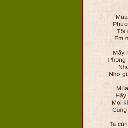
Mùa 
Phượn
Tôi 
Em n
Mấy 
Phong 
Nhớ
Nhớ gố
Mùa
Hãy 
Mọi k
Cùng 
Ta cùn