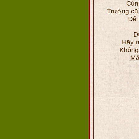
Cùng
Trường c
Để 
D
Hãy n
Không 
Mã