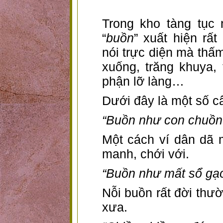
Trong kho tàng tục
“
buồn
” xuất hiện rấ
nói trực diện mà thấ
xuống, trăng khuya, 
phận lỡ làng…
Dưới đây là một số câ
“Buồn như con chuồn
Một cách ví dân dã 
manh, chới với.
“Buồn như mất sổ gạo
Nỗi buồn rất đời thư
xưa.