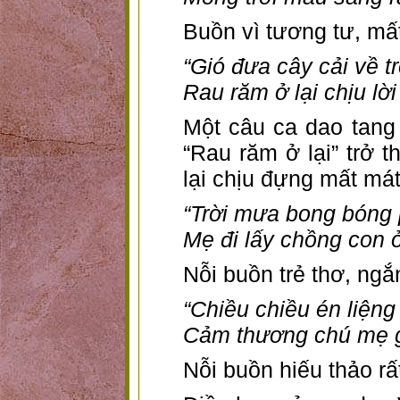
Buồn vì tương tư, mấ
“Gió đưa cây cải về tr
Rau răm ở lại chịu lời
Một câu ca dao tang 
“Rau răm ở lại” trở 
lại chịu đựng mất mát
“Trời mưa bong bóng
Mẹ đi lấy chồng con ở
Nỗi buồn trẻ thơ, ng
“Chiều chiều én liệng
Cảm thương chú mẹ g
Nỗi buồn hiếu thảo rấ