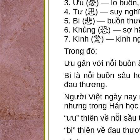
3. Ưu (憂) — lo buồn,
4. Tư (思) — suy ngh
5. Bi (悲) — buồn thươ
6. Khủng (恐) — sợ h
7. Kinh (驚) — kinh n
Trong đó:
Ưu gần với nỗi buồn 
Bi là nỗi buồn sâu h
đau thương.
Người Việt ngày nay 
nhưng trong Hán học 
“ưu” thiên về nỗi sầu 
“bi” thiên về đau th