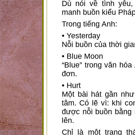
Dù nói về tình yêu
manh buồn kiểu Pháp
Trong tiếng Anh:
• Yesterday
Nỗi buồn của thời gia
• Blue Moon
“Blue” trong văn hóa
đơn.
• Hurt
Một bài hát gần nh
tâm. Có lẽ vì: khi c
được nỗi buồn bằng 
lên.
Chỉ là một trạng t