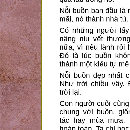
Nỗi buồn ban đầu là 
mãi, nó thành nhà tù.
Có những người lấy
nâng niu vết thươn
nữa, vì nếu lành rồi 
Đó là lúc buồn khô
thành một kiểu tự mê
Nỗi buồn đẹp nhất có
Như trời chiều vậy.
trời lại.
Con người cuối cùng 
chung với buồn, giố
tác hay mùa mưa. 
hoàn toàn. Ta chỉ họ