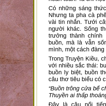
Có những sáng thức
Nhưng ta pha cà phê.
vài tin nhắn. Tưới c
người khác. Sống t
trưởng thành chính 
buồn, mà là vẫn số
mình, một cách đàng
Trong Truyện Kiều, ch
với nhiều sắc thái: b
buồn ly biệt, buồn t
câu thơ tiêu biểu có 
“Buồn trông cửa bể c
Thuyền ai thấp thoán
Đây là câu nổi tiế