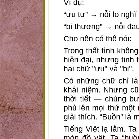
Ví dụ:
“ưu tư” → nỗi lo nghĩ
“bi thương” → nỗi đa
Cho nên có thể nói:
Trong thất tình khôn
hiện đại, nhưng tinh
hai chữ "ưu" và "bi".
Có những chữ chỉ là
khái niệm. Nhưng c
thời tiết — chúng b
phủ lên mọi thứ một
giải thích. “Buồn” là
Tiếng Việt lạ lắm. T
món đồ vật. Ta “buồn