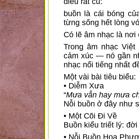
điều rất cũ:
buồn là cái bóng của
từng sống hết lòng vớ
Có lẽ âm nhạc là nơi
Trong âm nhạc Việt 
cảm xúc — nó gần nh
nhạc nổi tiếng nhất đ
Một vài bài tiêu biểu:
• Diễm Xưa
“
Mưa vẫn hay mưa ch
Nỗi buồn ở đây như s
• Một Cõi Đi Về
Buồn kiểu triết lý: đờ
• Nỗi Buồn Hoa Phư