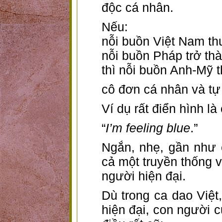
độc cá nhân.
Nếu:
nỗi buồn Việt Nam th
nỗi buồn Pháp trở th
thì nỗi buồn Anh-Mỹ 
cô đơn cá nhân và tự 
Ví dụ rất điển hình là
“
I’m feeling blue
.”
Ngắn, nhẹ, gần như 
cả một truyền thống 
người hiện đại.
Dù trong ca dao Việt
hiện đại, con người 