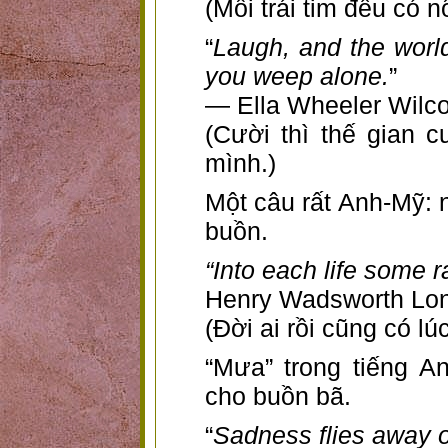
(Mỗi trái tim đều có n
“
Laugh, and the worl
you weep alone.
”
— Ella Wheeler Wilc
(Cười thì thế gian c
mình.)
Một câu rất Anh-Mỹ: 
buồn.
“Into each life some ra
Henry Wadsworth Lon
(Đời ai rồi cũng có lú
“Mưa” trong tiếng A
cho buồn bã.
“
Sadness flies away o