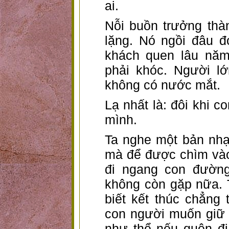
ai.
Nỗi buồn trưởng thà
lặng. Nó ngồi đâu đ
khách quen lâu năm
phải khóc. Người lớ
không có nước mắt.
Lạ nhất là: đôi khi c
mình.
Ta nghe một bản nhạ
mà để được chìm vào
đi ngang con đườn
không còn gặp nữa. T
biết kết thúc chẳng 
con người muốn giữ 
như thể nếu quên đi