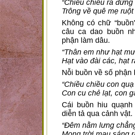
“Chiều chiều ra đứng
Trông về quê mẹ ruột 
Không có chữ “buồn”
câu ca dao buồn nh
phận làm dâu.
“Thân em như hạt mư
Hạt vào đài các, hạt r
Nỗi buồn về số phận
“Chiều chiều con quạ
Con cu chẻ lạt, con g
Cái buồn hiu quạnh
diễn tả qua cảnh vật.
“Đêm nằm lưng chẳng
Mong trời mau sáng 