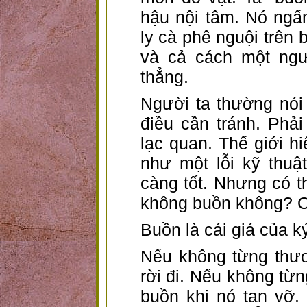
hậu nội tâm. Nó ngấ
ly cà phê nguội trên
và cả cách một ngư
thẳng.
Người ta thường nói
điều cần tránh. Phải
lạc quan. Thế giới h
như một lỗi kỹ thu
càng tốt. Nhưng có 
không buồn không? C
Buồn là cái giá của k
Nếu không từng thươ
rời đi. Nếu không từn
buồn khi nó tan vỡ.