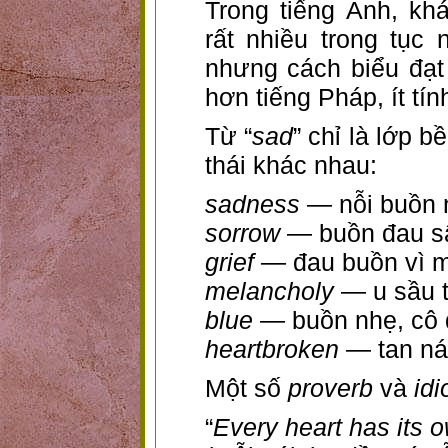
Trong tiếng Anh, kh
rất nhiều trong tục
nhưng cách biểu đạt 
hơn tiếng Pháp, ít tí
Từ “
sad
” chỉ là lớp 
thái khác nhau:
sadness
— nỗi buồn 
sorrow
— buồn đau s
grief
— đau buồn vì m
melancholy
— u sầu t
blue
— buồn nhẹ, cô 
heartbroken
— tan nát
Một số
proverb
và
id
“
Every heart has its 