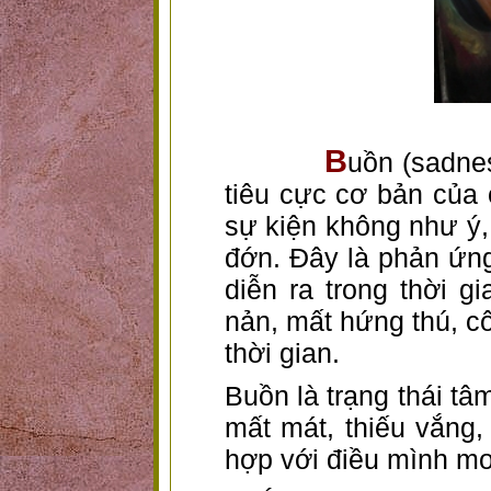
B
uồn (sadnes
tiêu cực cơ bản của 
sự kiện không như ý,
đớn. Đây là phản ứng
diễn ra trong thời g
nản, mất hứng thú, c
thời gian.
Buồn là trạng thái t
mất mát, thiếu vắng,
hợp với điều mình m