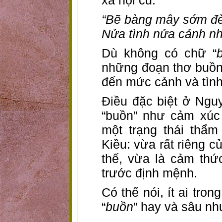
xã hội cũ.
“Bẽ bàng mây sớm đè
Nửa tình nửa cảnh nh
Dù không có chữ “
những đoạn thơ buồn
đến mức cảnh và tình
Điều đặc biệt ở Nguy
“buồn” như cảm xúc
một trạng thái thẩm
Kiều: vừa rất riêng c
thế, vừa là cảm th
trước định mệnh.
Có thể nói, ít ai tr
“
buồn
” hay và sâu n