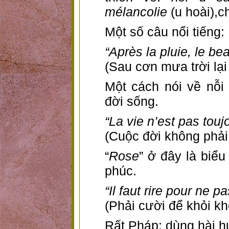
mélancolie
(u hoài),c
Một số câu nổi tiếng:
“Après la pluie, le be
(Sau cơn mưa trời lại
Một cách nói về nỗi
đời sống.
“La vie n’est pas touj
(Cuộc đời không phải
“
Rose
” ở đây là biể
phúc.
“Il faut rire pour ne pa
(Phải cười để khỏi kh
Rất Pháp: dùng hài h