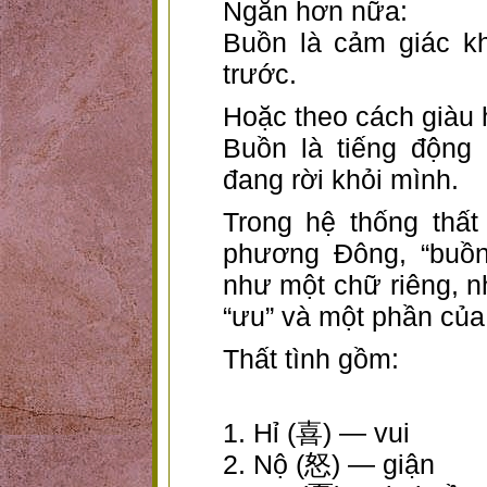
Ngắn hơn nữa:
Buồn là cảm giác k
trước.
Hoặc theo cách giàu 
Buồn là tiếng động 
đang rời khỏi mình.
Trong hệ thống thất 
phương Đông, “buồn”
như một chữ riêng, n
“ưu” và một phần của 
Thất tình gồm:
1. Hỉ (喜) — vui
2. Nộ (怒) — giận