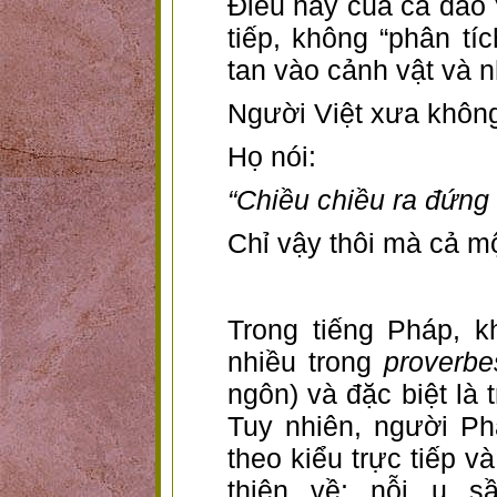
Điều hay của ca dao Vi
tiếp, không “phân tí
tan vào cảnh vật và n
Người Việt xưa không 
Họ nói:
“Chiều chiều ra đứn
Chỉ vậy thôi mà cả mộ
Trong tiếng Pháp, k
nhiều trong
proverbe
ngôn) và đặc biệt là
Tuy nhiên, người Ph
theo kiểu trực tiếp 
thiên về: nỗi u s