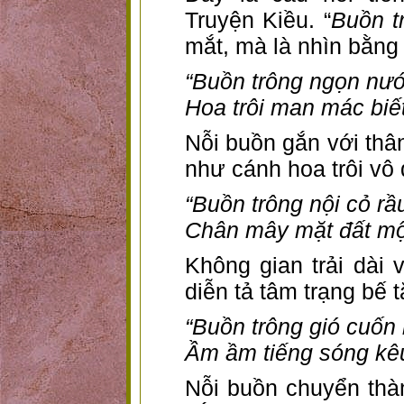
Truyện Kiều. “
Buồn t
mắt, mà là nhìn bằng 
“Buồn trông ngọn nướ
Hoa trôi man mác biết
Nỗi buồn gắn với thâ
như cánh hoa trôi vô 
“Buồn trông nội cỏ rầ
Chân mây mặt đất mộ
Không gian trải dài 
diễn tả tâm trạng bế t
“Buồn trông gió cuốn
Ầm ầm tiếng sóng kêu
Nỗi buồn chuyển thà