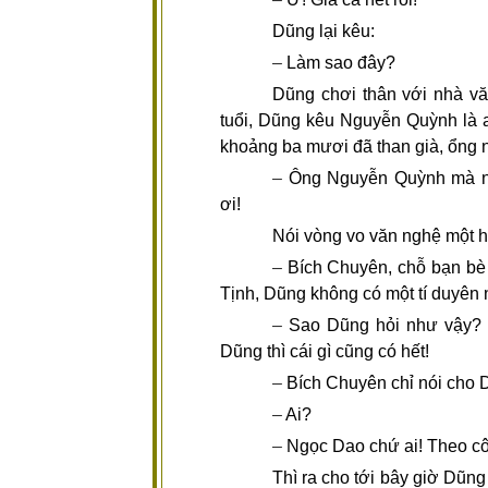
Dũng lại kêu:
–
Làm sao đây?
Dũng chơi thân với nhà v
tuổi, Dũng kêu Nguyễn Quỳnh là an
khoảng ba mươi đã than già, ổng 
–
Ông Nguyễn Quỳnh mà ng
ơi!
Nói vòng vo văn nghệ một h
–
Bích Chuyên, chỗ bạn bè 
Tịnh, Dũng không có một tí duyên
–
Sao Dũng hỏi như vậy? 
Dũng thì cái gì cũng có hết!
–
Bích Chuyên chỉ nói cho D
–
Ai?
–
Ngọc Dao chứ ai! Theo cô
Thì ra cho tới bây giờ Dũng