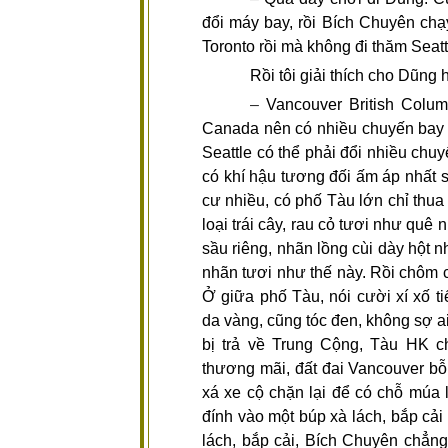
đổi máy bay, rồi Bích Chuyên chạy
Toronto rồi mà không đi thăm Seatt
Rồi tôi giải thích cho Dũng 
–
Vancouver British Colu
Canada nên có nhiều chuyến bay đ
Seattle có thể phải đổi nhiều chu
có khí hậu tương đối ấm áp nhất 
cư nhiều, có phố Tàu lớn chỉ thu
loại trái cây, rau cỏ tươi như quê
sầu riêng, nhãn lồng cùi dày hột n
nhãn tươi như thế này. Rồi chôm ch
Ở giữa phố Tàu, nói cười xí xố ti
da vàng, cũng tóc đen, không sợ
bị trả về Trung Cộng, Tàu HK c
thương mãi, đất đai Vancouver b
xá xe cộ chặn lại để có chỗ múa l
đính vào một búp xà lách, bắp cải 
lách, bắp cải, Bích Chuyên chẳng