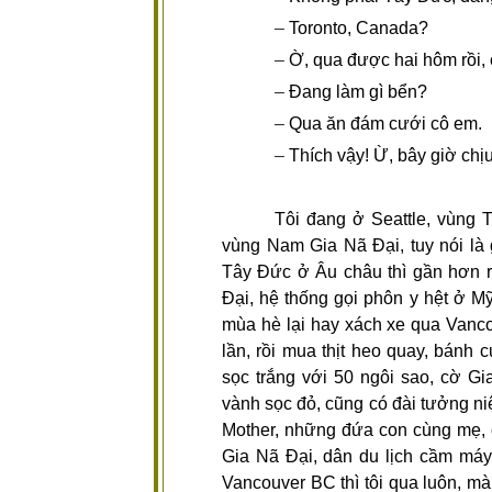
–
Toronto, Canada?
–
Ờ, qua được hai hôm rồi, 
–
Đang làm gì bển?
–
Qua ăn đám cưới cô em.
–
Thích vậy! Ừ, bây giờ chị
Tôi đang ở Seattle, vùng
vùng Nam Gia Nã Đại, tuy nói là
Tây Đức ở Âu châu thì gần hơn rồ
Đại, hệ thống gọi phôn y hệt ở M
mùa hè lại hay xách xe qua Vancou
lần, rồi mua thịt heo quay, bánh
sọc trắng với 50 ngôi sao, cờ Gi
vành sọc đỏ, cũng có đài tưởng n
Mother, những đứa con cùng mẹ, 
Gia Nã Đại, dân du lịch cầm máy 
Vancouver BC thì tôi qua luôn, m