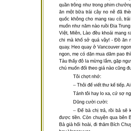
quần trông như trong phim chưởng
ăn một bữa trái cây no nê đã th
quốc không cho mang rau cỏ, trá
muốn như năm nào ruồi Địa Trung H
Việt, Miên, Lào đều khoái mang r
chi mà khổ sở quá vậy! - Đồ ăn n
quay. Heo quay ở Vancouver ngon 
ngon, mẹ có dặn mua dăm pao thì
Tàu thấy đô la mừng lắm, gặp người
chú muốn đổi theo giá nào cũng đ
Tôi chợt nhớ:
–
Thôi để viết thư kể tiếp. A
Tánh tôi hay lo xa, cứ sợ ng
Dũng cười cười:
–
Để bà chị trả, rồi bả s
được tiền. Còn chuyện qua bên B
Bà già hối hoài, đi thăm Bích Chu