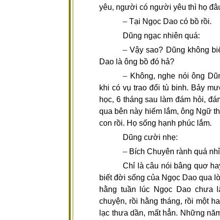
yêu, người có người yêu thì họ đâ
–
Tại Ngọc Dao có bồ rồi.
Dũng ngạc nhiên quá:
–
Vậy sao? Dũng không bi
Dao là ông bồ đó hả?
–
Không, nghe nói ông Dũng
khi có vụ trao đổi tù binh. Bảy 
học, 6 tháng sau làm đám hỏi, đám
qua bên này hiếm lắm, ông Ngữ th
con rồi. Họ sống hạnh phúc lắm.
Dũng cười nhẹ:
–
Bích Chuyên rành quá nh
Chỉ là câu nói bâng quơ hay
biết đời sống của Ngọc Dao qua l
hằng tuần lúc Ngọc Dao chưa l
chuyện, rồi hằng tháng, rồi một hai
lạc thưa dần, mất hẳn. Những năm