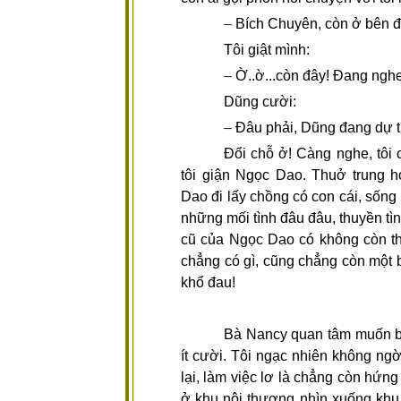
–
Bích Chuyên, còn ở bên đ
Tôi giật mình:
–
Ờ..ờ...còn đây! Đang ng
Dũng cười:
–
Đâu phải, Dũng đang dự tí
Đổi chỗ ở! Càng nghe, tôi 
tôi giận Ngọc Dao. Thuở trung
Dao đi lấy chồng có con cái, sống
những mối tình đâu đâu, thuyền tì
cũ của Ngọc Dao có không còn thì
chẳng có gì, cũng chẳng còn một
khổ đau!
Bà Nancy quan tâm muốn biết
ít cười. Tôi ngạc nhiên không ngờ 
lại, làm việc lơ là chẳng còn hứn
ở khu nội thương nhìn xuống khu 