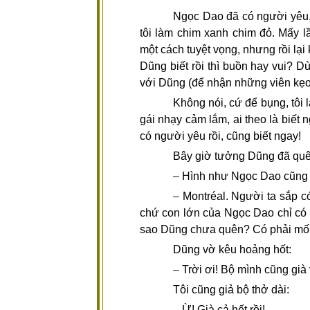
Ngọc Dao đã có người yêu
tôi làm chim xanh chim đỏ. Mấy lầ
một cách tuyệt vọng, nhưng rồi lạ
Dũng biết rồi thì buồn hay vui? Dù
với Dũng (để nhận những viên kẹo
Không nói, cứ để bụng, tôi l
gái nhạy cảm lắm, ai theo là biết n
có người yêu rồi, cũng biết ngay!
Bây giờ tưởng Dũng đã quê
–
Hình như Ngọc Dao cũng 
–
Montréal. Người ta sắp có
chứ con lớn của Ngọc Dao chỉ có 
sao Dũng chưa quên? Có phải mối
Dũng vờ kêu hoảng hốt:
–
Trời ơi! Bộ mình cũng già
Tôi cũng giả bộ thở dài:
–
Ừ! Già cả hết rồi!