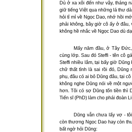
Dù ở xa xôi đến như vậy, tháng nà
giữ tiếng Việt qua những lá thư d
hỏi tỉ mỉ về Ngọc Dao, nhớ hồi m
phải không, bây giờ cô ấy ở đâu, 
không hề nhắc về Ngọc Dao dù dạ
Mấy năm đầu, ở Tây Đức, 
cùng lớp. Sau đó Steffi - tên cô g
Steffi nhiều lắm, tại bấy giờ Dũng
chữ thất tình là sai rồi đó, Dũng 
phụ, đâu có ai bỏ Dũng đâu, tại cô
không nghe Dũng nói về một ngườ
hơn. Tôi có sợ Dũng tốn tiền thì 
Tiến sĩ (PhD) làm cho phái đoàn 
Dũng vẫn chưa lấy vợ - tô
còn thương Ngọc Dao hay còn thươn
bất ngờ hỏi Dũng: