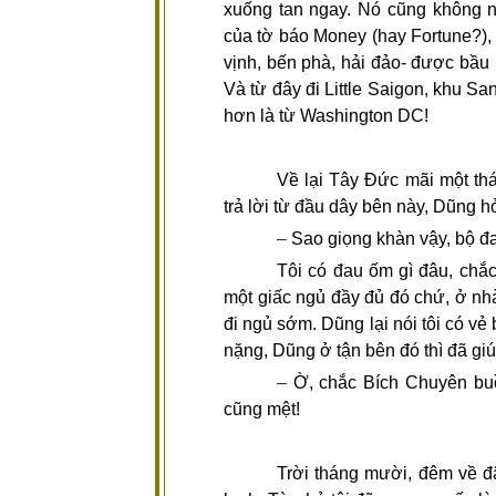
xuống tan ngay. Nó cũng không 
của tờ báo Money (hay Fortune?), 
vịnh, bến phà, hải đảo- được bầu 
Và từ đây đi Little Saigon, khu San
hơn là từ Washington DC!
Về lại Tây Đức mãi một th
trả lời từ đầu dây bên này, Dũng hỏ
–
Sao giọng khàn vậy, bộ đ
Tôi có đau ốm gì đâu, chắ
một giấc ngủ đầy đủ đó chứ, ở nh
đi ngủ sớm. Dũng lại nói tôi có vẻ
nặng, Dũng ở tận bên đó thì đã giúp
–
Ờ, chắc Bích Chuyên bu
cũng mệt!
Trời tháng mười, đêm về đã