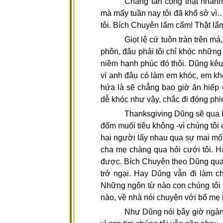
Chàng tấn công thật nhanh.
mà mấy tuần nay tôi đã khổ sở v
tôi. Bích Chuyên lẩm cẩm! Thật l
Giọt lệ cứ tuôn tràn trên má
phôn, đâu phải tôi chỉ khóc những
niềm hạnh phúc đó thôi. Dũng kêu
vì anh đâu có làm em khóc, em kh
hứa là sẽ chẳng bao giờ ăn hiếp 
dễ khóc như vậy, chắc đi đóng ph
Thanksgiving Dũng sẽ qua Mỹ
đốm muối tiêu không -vì chúng tôi 
hai người lấy nhau qua sự mai mối
cha mẹ chàng qua hỏi cưới tôi. Ha
được. Bích Chuyên theo Dũng qua
trở ngại. Hay Dũng vẫn đi làm c
Những ngôn từ nào con chúng tôi s
nào, về nhà nói chuyện với bố mẹ b
Như Dũng nói bây giờ ngàn