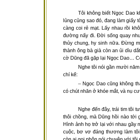
Tôi không biết Ngọc Dao k
lủng củng sao đó, đang làm giấy t
càng coi rẻ mạt. Lấy nhau rồi kh
đường nấy đi. Đời sống quay như 
thủy chung, hy sinh nữa. Đừng m
thành ông bà già còn an ủi dìu dắt
cờ Dũng đã gặp lại Ngọc Dao… Có
Nghe tôi nói gần mười năm r
chí kể:
–
Ngọc Dao cũng không tha
có chút nhăn ở khóe mắt, và nụ c
Nghe đến đây, trái tim tôi 
thôi chồng, mà Dũng hồi nào tới 
Hình ảnh họ trở lại với nhau gầy n
cuộc, bơ vơ đáng thương làm tôi
còn ai gọi phôn nói chuyện với tôi