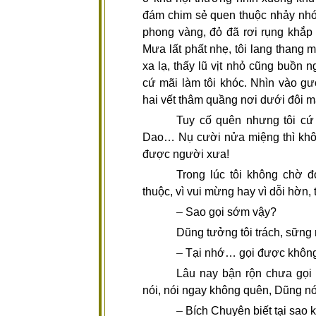
đám chim sẻ quen thuộc nhảy nhót
phong vàng, đỏ đã rơi rụng khắp n
Mưa lất phất nhẹ, tôi lang thang
xa lạ, thấy lũ vịt nhỏ cũng buồn 
cứ mãi làm tôi khóc. Nhìn vào gư
hai vết thâm quầng nơi dưới đôi m
Tuy cố quên nhưng tôi cứ
Dao… Nụ cười nửa miệng thì khôn
được người xưa!
Trong lúc tôi không chờ đ
thuộc, vì vui mừng hay vì dỗi hờn, t
–
Sao gọi sớm vậy?
Dũng tưởng tôi trách, sững m
–
Tại nhớ… gọi được khôn
Lâu nay bận rộn chưa gọi 
nói, nói ngay không quên, Dũng nói
–
Bích Chuyên biết tại sao