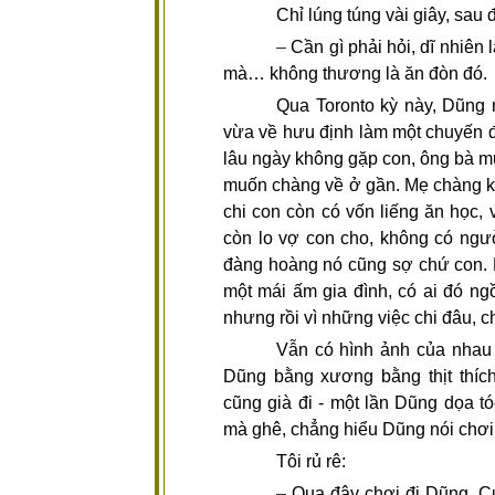
Chỉ lúng túng vài giây, sau đ
–
Cần gì phải hỏi, dĩ nhiên
mà… không thương là ăn đòn đó.
Qua Toronto kỳ này, Dũng 
vừa về hưu định làm một chuyến đ
lâu ngày không gặp con, ông bà m
muốn chàng về ở gần. Mẹ chàng kh
chi con còn có vốn liếng ăn học, 
còn lo vợ con cho, không có ngư
đàng hoàng nó cũng sợ chứ con. 
một mái ấm gia đình, có ai đó ng
nhưng rồi vì những việc chi đâu,
Vẫn có hình ảnh của nhau 
Dũng bằng xương bằng thịt thí
cũng già đi - một lần Dũng dọa t
mà ghê, chẳng hiểu Dũng nói chơi 
Tôi rủ rê:
–
Qua đây chơi đi Dũng. C