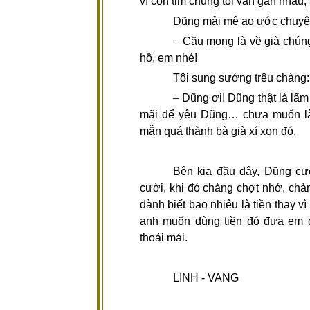
vì con tim chúng tôi vẫn gần nhau,
Dũng mải mê ao ước chuyện
–
Cầu mong là về già chún
hồ, em nhé!
Tôi sung sướng trêu chàng:
–
Dũng ơi! Dũng thật là lẩ
mãi để yêu Dũng… chưa muốn là
mẫn quá thành bà già xí xọn đó.
Bên kia đầu dây, Dũng cư
cười, khi đó chàng chợt nhớ, chàn
dành biết bao nhiêu là tiền thay v
anh muốn dùng tiền đó đưa em đi
thoải mái.
LINH - VANG