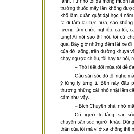
lạnh. Từ nhỏ tôi đã mong muốn làm
trường thuốc mấy lần không được,
khổ lắm, quần quật đại học 4 năm
ra đi làm lại cực nữa, sao không
lương tâm chức nghiệp, ca tối, ca
tung! Ai nói sao thì nói, tôi cứ 
qua. Bây giờ những đêm lái xe đi 
của đời sống, trên đường khuya vắ
chạy ngược chiều, tôi hay tự hỏi
–
Thời tiết đổi mùa rồi dễ 
Câu săn sóc đó tôi nghe m
ý từng ly từng tí. Bên này đầu p
thương những cái nhỏ nhặt lẩm cẩm
cẩm như vậy.
–
Bích Chuyên phải nhớ mặ
Có người lo lắng, săn só
chuyên săn sóc người khác. Dũng 
thân của tôi mà vì ở xa không thể 