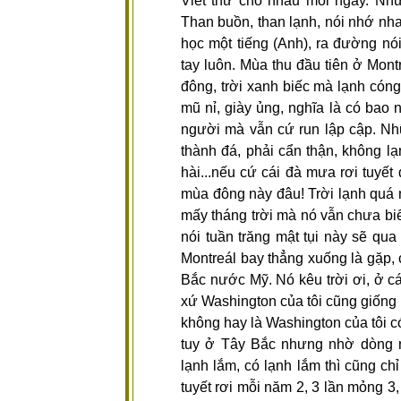
Viết thư cho nhau mỗi ngày. Nh
Than buồn, than lạnh, nói nhớ nhau
học một tiếng (Anh), ra đường nói
tay luôn. Mùa thu đầu tiên ở Mont
đông, trời xanh biếc mà lạnh cóng
mũ nỉ, giày ủng, nghĩa là có bao 
người mà vẫn cứ run lập cập. Nh
thành đá, phải cẩn thận, không l
hài...nếu cứ cái đà mưa rơi tuyết
mùa đông này đâu! Trời lạnh quá 
mấy tháng trời mà nó vẫn chưa bi
nói tuần trăng mật tụi này sẽ qu
Montreál bay thẳng xuống là gặp,
Bắc nước Mỹ. Nó kêu trời ơi, ở cá
xứ Washington của tôi cũng giốn
không hay là Washington của tôi 
tuy ở Tây Bắc nhưng nhờ dòng 
lạnh lắm, có lạnh lắm thì cũng ch
tuyết rơi mỗi năm 2, 3 lần mỏng 3