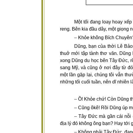
Một tối đang loay hoay xếp
reng. Bên kia đầu dây, một giọng n
–
Khỏe không Bích Chuyên
Dũng, bạn của thời Lê Bảo
thuở mới tập tành thơ văn. Dũng h
xong Dũng du học bên Tây Đức, rồ
sang Mỹ, và cũng ở nơi đây từ đó
một lần gặp lại, chúng tôi vẫn th
những tối cuối tuần, nên dĩ nhiên 
–
Ồ! Khỏe chứ! Còn Dũng t
–
Cũng ôkê! Rồi Dũng úp mở
–
Tây Đức mà gần cái nỗi
địa lý đó không ông bạn? Hay tới 
–
Không phải Tây Đức, đang