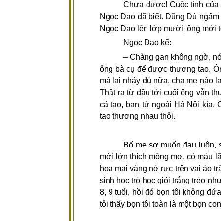
Chưa được! Cuộc tình của 
Ngọc Dao đã biết. Dũng Dù ngấm 
Ngọc Dao lên lớp mười, ông mới tỏ
Ngọc Dao kể:
–
Chàng gan không ngờ, nói
ông bà cụ để được thương tao. Ông
mà lại nhảy dù nữa, cha mẹ nào lạ
Thật ra từ đầu tới cuối ông vẫn 
cả tao, bạn từ ngoài Hà Nội kìa.
tao thương nhau thôi.
Bố mẹ sợ muốn đau luôn, s
mới lớn thích mộng mơ, có máu lã
hoa mai vàng nở rực trên vai áo 
sinh học trò học giỏi trắng trẻo 
8, 9 tuổi, hồi đó bọn tôi không đ
tôi thấy bọn tôi toàn là một bọn con