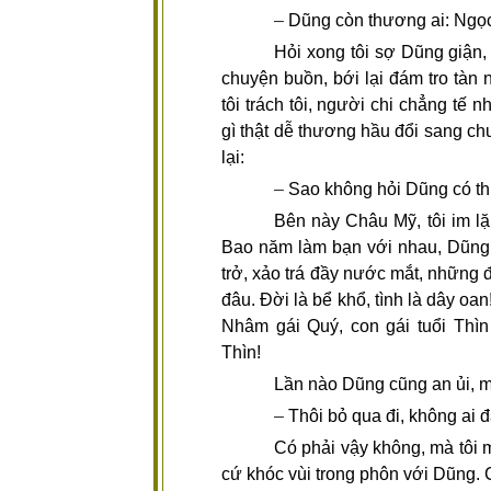
–
Dũng còn thương ai: Ngọc
Hỏi xong tôi sợ Dũng giận, 
chuyện buồn, bới lại đám tro tà
tôi trách tôi, người chi chẳng tế n
gì thật dễ thương hầu đổi sang ch
lại:
–
Sao không hỏi Dũng có t
Bên này Châu Mỹ, tôi im lặ
Bao năm làm bạn với nhau, Dũng n
trở, xảo trá đầy nước mắt, những 
đâu. Đời là bể khổ, tình là dây oan
Nhâm gái Quý, con gái tuổi Thìn
Thìn!
Lần nào Dũng cũng an ủi, mộ
–
Thôi bỏ qua đi, không ai 
Có phải vậy không, mà tôi m
cứ khóc vùi trong phôn với Dũng. 