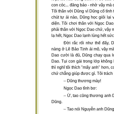
con cóc... đăng báo - nhờ vậy mà 
Tôi thân với Dũng vì Dũng cố tình t
chút tự ái nào, Dũng học giỏi lạ
diện. Tôi chơi thân với Ngọc Dao,
phải thân với Ngọc Dao chứ, vậy 
lạ hết, Ngọc Dao lạnh lùng hết sức
Đời rắc rối như thế đấy, D
nàng ở Lê Bảo Tịnh ái mộ, vậy mà
Dao cười là đủ, Dũng chạy qua lớ
Dao. Tụi con gái trong lớp không 
thì nghĩ tôi thích "mấy anh" hơn, c
chứ chẳng giúp được gì. Tôi trác
–
Dũng thương mày!
Ngọc Dao tỉnh bơ:
–
Ừ, tao cũng thương anh D
Dũng.
–
Tao nói Nguyễn anh Dũng k