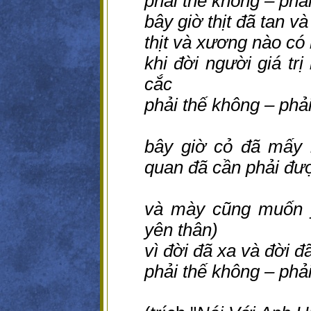
phải thế không – phả
bây giờ thịt đã tan 
thịt và xương nào có 
khi đời người giá tr
cắc
phải thế không – phả
bây giờ cỏ đã mấy 
quan đã cần phải đư
và mày cũng muốn 
yên thân)
vì đời đã xa và đời đ
phải thế không – phả