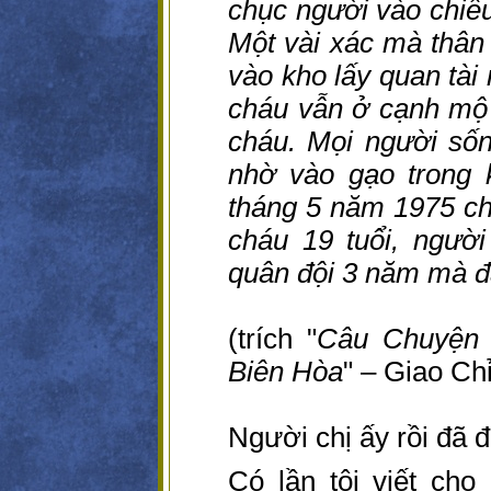
chục người vào chiề
Một vài xác mà thân
vào kho lấy quan tài 
cháu vẫn ở cạnh mộ
cháu. Mọi người sốn
nhờ vào gạo trong 
tháng 5 năm 1975 c
cháu 19 tuổi, người
quân đội 3 năm mà đã 
(trích "
Câu Chuyện 
Biên Hòa
" – Giao Chỉ
Người chị ấy rồi đã đ
Có lần tôi viết cho