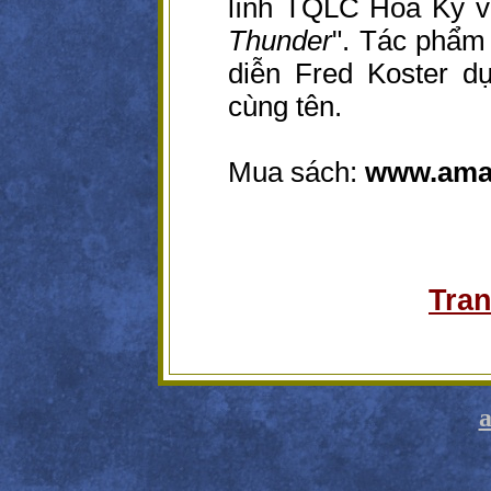
lính TQLC Hoa Kỳ v
Thunder
". Tác phẩm
diễn Fred Koster 
cùng tên.
Mua sách:
www.ama
Tra
a