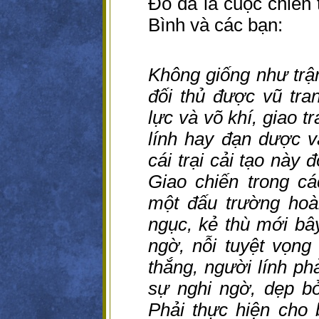
Đó đã là cuộc chiến 
Bình và các bạn:
Không giống như trậ
đối thủ được vũ tra
lực và võ khí, giao t
lính hay đạn dược và 
cái trại cải tạo này
Giao chiến trong cá
một đấu trường hoà
ngục, kẻ thù mới bây
ngờ, nỗi tuyệt vọng
thắng, người lính ph
sự nghi ngờ, dẹp bỏ
Phải thực hiện cho 