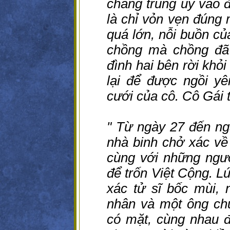
chàng trung úy vào 
là chỉ vỏn vẹn đúng 
quá lớn, nỗi buồn củ
chồng mà chồng đã 
đình hai bên rời khỏi
lại để được ngồi y
cưới của cô. Cô Gái 
" Từ ngày 27 đến ng
nhà binh chở xác về 
cùng với những ngườ
để trốn Việt Cộng. Lú
xác tử sĩ bốc mùi, 
nhân và một ông chu
có mặt, cùng nhau 