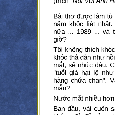
(trích "
Nói Với Anh 
Bài thơ được làm từ
năm khốc liệt nhất.
nữa ... 1989 ... và
giờ?
Tôi không thích khóc
khóc thả dàn như hồi
mắt, sẽ nhức đầu. 
"tuổi già hạt lệ nh
hàng chứa chan". V
mẫn?
Nước mắt nhiều hơn 
Ban đầu, vài cuốn s