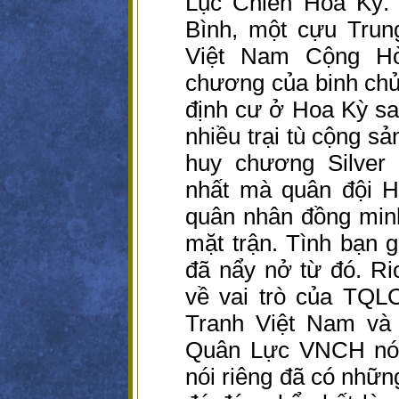
Lục Chiến Hoa Kỳ.
Bình, một cựu Tru
Việt Nam Cộng Hòa
chương của binh ch
định cư ở Hoa Kỳ sa
nhiều trại tù cộng s
huy chương Silver
nhất mà quân đội H
quân nhân đồng minh
mặt trận. Tình bạn g
đã nẩy nở từ đó. Ri
về vai trò của TQL
Tranh Việt Nam và 
Quân Lực VNCH nói
nói riêng đã có nhữn