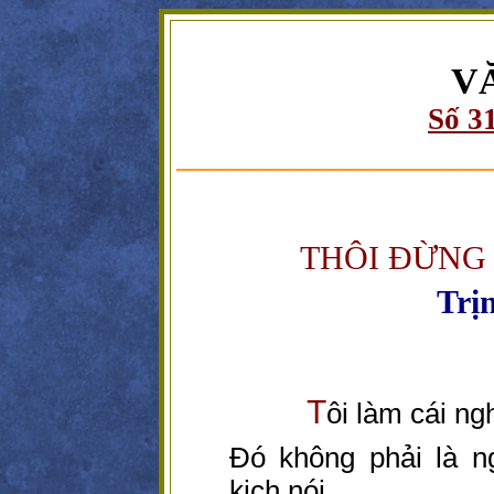
V
Số 3
___________________
THÔI ĐỪNG 
Trị
T
ôi làm cái ng
Đó không phải là n
kịch nói.