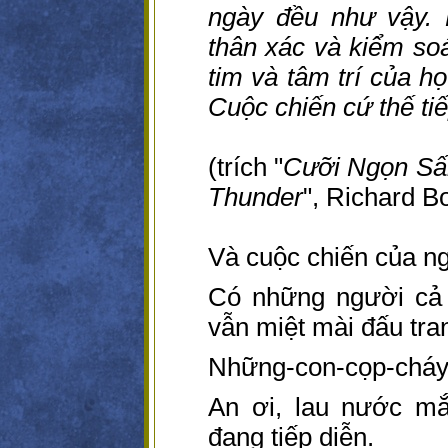
ngày đều như vậy.
thân xác và kiểm soá
tim và tâm trí của h
Cuộc chiến cứ thế ti
(trích "
Cưỡi Ngọn Sấ
Thunder
", Richard Bo
Và cuộc chiến của n
Có những người cả 
vẫn miệt mài đấu tra
Những-con-cọp-cháy-
An ơi, lau nước mắt
đang tiếp diễn.