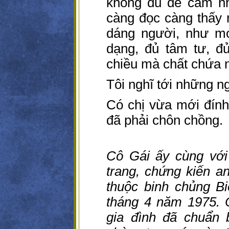
không đủ để cảm nh
càng đọc càng thấy 
dáng người, như mọ
dạng, đủ tâm tư, đ
chiều mà chất chứa 
Tôi nghĩ tới những n
Có chị vừa mới đín
đã phải chôn chồng.
Cô Gái ấy cùng với
trang, chứng kiến an
thuộc binh chủng B
tháng 4 năm 1975. C
gia đình đã chuẩn 