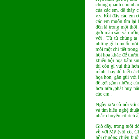
chung quanh cho nhanh
của các em, để thấy 
v.v. Rồi đây các em c
các em muốn tìm lại 
đến là trong một thời 
giới màu sắc và đường
với . Từ từ chúng ta
những gì ta muốn nói 
mỗi một chi tiết tron
hội họa khác để thưở
khiếu hội họa bẩm si
thì còn gì vui thú hơ
mình hay để biết cách
họa hơn, gần gũi với
để gởi gắm những cảm
hơn nữa ,phát huy nă
các em .
Ngày xưa cô nói với c
và tìm hiểu nghệ thuậ
nhắc chuyện cũ rich ấ
Giờ đây, trong tuổi đ
về với Mỹ (với cô, C
hồi chuông chiều buô