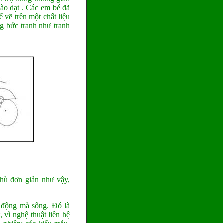
ào dạt . Các em bé đã
vẽ trên một chất liệu
ng bức tranh như tranh
thù đơn giản như vậy,
.
g động mà sống. Đó là
 vì nghệ thuật liên hệ