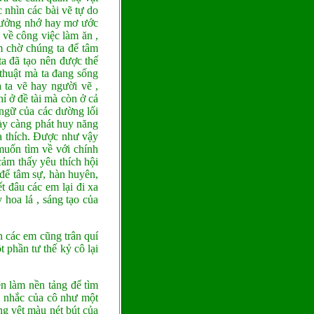
 nhìn các bài vẽ tự do
 tưởng nhớ hay mơ ước
 về công việc làm ăn ,
m chờ chúng ta để tâm
 ta đã tạo nên được thế
 thuật mà ta đang sống
 ta vẽ hay người vẽ ,
ỉ ở đề tài mà còn ở cả
 ngữ của các dường lối
ày càng phát huy năng
a thích. Được như vậy
 muốn tìm về với chính
cảm thấy yêu thích hội
để tâm sự, hàn huyên,
 đâu các em lại đi xa
hoa lá , sáng tạo của
n các em cũng trân quí
 phần tư thế kỷ cô lại
ện làm nền tảng để tìm
i nhắc của cô như một
g vệt màu nét bút của