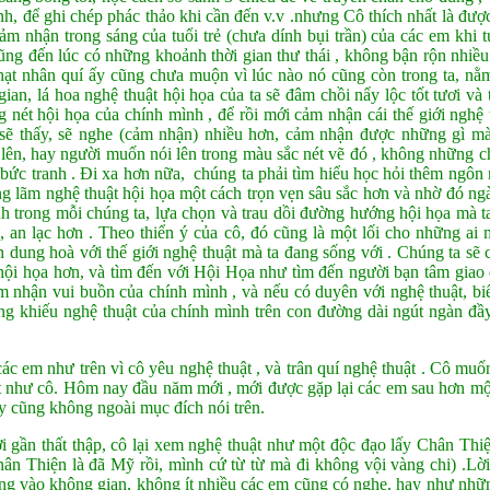
, để ghi chép phác thảo khi cần đến v.v .nhưng Cô thích nhất là được
cảm nhận trong sáng của tuổi trẻ (chưa dính bụi trần) của các em khi
ũng đến lúc có những khoảnh thời gian thư thái , không bận rộn nhiều
hạt nhân quí ấy cũng chưa muộn vì lúc nào nó cũng còn trong ta, nằ
gian, lá hoa nghệ thuật hội họa của ta sẽ đâm chồi nẩy lộc tốt tươi và
 nét hội họa của chính mình , để rồi mới cảm nhận cái thế giới nghệ
 sẽ thấy, sẽ nghe (cảm nhận) nhiều hơn, cảm nhận được những gì mà
lên, hay người muốn nói lên trong màu sắc nét vẽ đó , không những ch
g bức tranh . Đi xa hơn nữa, chúng ta phải tìm hiểu học hỏi thêm ngôn
ng lãm nghệ thuật hội họa một cách trọn vẹn sâu sắc hơn và nhờ đó ng
nh trong mỗi chúng ta, lựa chọn và trau dồi đường hướng hội họa mà t
n, an lạc hơn . Theo thiển ý của cô, đó cũng là một lối cho những ai
 dung hoà với thế giới nghệ thuật mà ta đang sống với . Chúng ta sẽ 
 hội họa hơn, và tìm đến với Hội Họa như tìm đến người bạn tâm giao 
 nhận vui buồn của chính mình , và nếu có duyên với nghệ thuật, biết
ng khiếu nghệ thuật của chính mình trên con đường dài ngút ngàn đầy 
ác em như trên vì cô yêu nghệ thuật , và trân quí nghệ thuật . Cô muố
t như cô. Hôm nay đầu năm mới , mới được gặp lại các em sau hơn một
y cũng không ngoài mục đích nói trên.
ời gần thất thập, cô lại xem nghệ thuật như một độc đạo lấy Chân Thi
hân Thiện là đã Mỹ rồi, mình cứ từ từ mà đi không vội vàng chi) .Lờ
ng vào không gian, không ít nhiều các em cũng có nghe, hay như nhữn