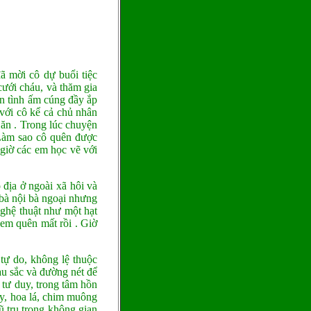
 mời cô dự buổi tiệc
ưới cháu, và thăm gia
ân tình ấm cúng đầy ắp
với cô kể cả chủ nhân
 ăn . Trong lúc chuyện
 Làm sao cô quên được
giờ các em học vẽ với
địa ở ngoài xã hôi và
 bà nội bà ngoại nhưng
ghệ thuật như một hạt
em quên mất rồi . Giờ
tự do, không lệ thuộc
àu sắc và đường nét để
 tư duy, trong tâm hồn
ây, hoa lá, chim muông
vũ trụ trong không gian