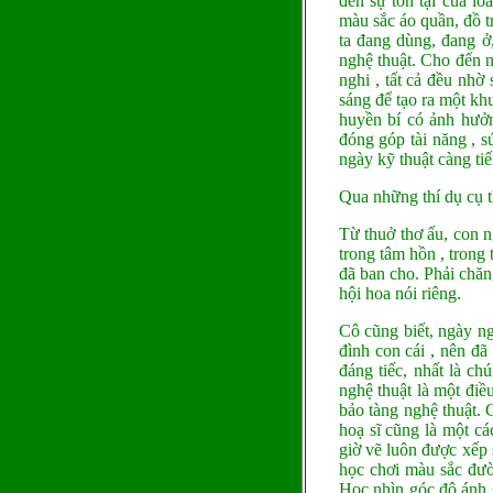
đến sự tồn tại của lo
màu sắc áo quần, đồ tr
ta đang dùng, đang ở,
nghệ thuật. Cho đến n
nghi , tất cả đều nhờ 
sáng để tạo ra một kh
huyền bí có ảnh hưởn
đóng góp tài năng , s
ngày kỹ thuật càng tiế
Qua những thí dụ cụ th
Từ thuở thơ ấu, con n
trong tâm hồn , trong
đã ban cho. Phải chăn
hội hoa nói riêng.
Cô cũng biết, ngày ng
đình con cái , nên đã
đáng tiếc, nhất là ch
nghệ thuật là một điề
bảo tàng nghệ thuật. 
hoạ sĩ cũng là một cá
giờ vẽ luôn được xếp 
học chơi màu sắc đườn
Học nhìn góc độ ánh s