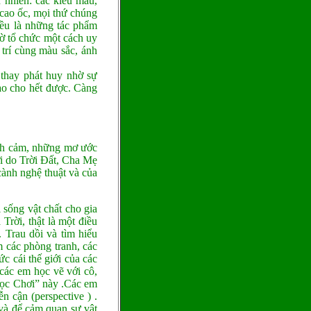
n nhiên: các kiểu mẫu,
, cao ốc, mọi thứ chúng
 đều là những tác phẩm
hờ tổ chức một cách uy
g trí cùng màu sắc, ánh
 thay phát huy nhờ sự
sao cho hết được. Càng
tình cảm, những mơ ước
ời do Trời Đất, Cha Mẹ
cành nghệ thuật và của
 sống vật chất cho gia
Trời, thật là một điều
. Trau dồi và tìm hiểu
m các phòng tranh, các
c cái thế giới của các
 các em học vẽ với cô,
“Học Chơi” này .Các em
n cận (perspective ) .
 và để cảm quan sự vật