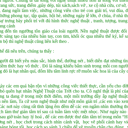
ài người. Chúng ta đã sống với nghệ thuật nhiều hơn là sống với thiê
ang sức, trang điểm ,giày dép, túi xách,sách vở , xe cộ nhà cửa, cơ sở
 đang ngồi làm việc, những công viên cho trẻ con giải trí, vui đùa,
hững phong tục, tập quán, hội hè, những ngày lễ lớn, ở chùa, ở nhà t
sự trưng bày phối trí với đủ hình thức nghệ thuật , tranh, tượng, tran
ung cảnh
g đến tín ngưỡng tôn giáo của loài người. Nền nghệ thuật được đổi
ức sáng tạo của nhiều bàn tay, con tim, khối óc qua nhiều thế kỷ, kể 
n bộ thì nghệ thuật cũng liên kết theo .
ể đã nêu trên, chúng ta thấy :
gười đã biết yêu màu sắc, hình thể, đường nét , biết diễn đạt những 
 tiềm thức hay vô thức . Đó là năng khiếu bẩm sinh trong mỗi con ngư
g đó là hạt nhân quí, đốm lữa tâm linh rực rỡ muôn sắc hoa lá của cây 
ày các em quá bận rộn vì những công viêc thiết thực, cần yếu cho đời
 bỏ quên hạt nhân Nghệ Thuật của Trời cho ta. Cô nghĩ thật là phí của 
úng ta đang ở trong một thời điểm, một môi trường đầy ắp nghệ thuật
u nên làm, Ta cứ xem nghệ thuật như một môn giải trí ,các em vào xe
Các nơi này cũng rất tĩnh lặng êm đềm để các em ngắm nhìn thưởng thứ
ch làm thư giản tâm trí sau cả tuần làm việc mệt nhọc. Như ngày nào
sau giờ toán hay lý hoá , để các em được thư dãn tâm trí trong môn 
g nét , học chơi trong cách nhìn cảnh vật, học vẽ phối cảnh hay viễ
áng bóng tối, học cách so sánh 3 chiều để vẽ truyền chân cho đúng ,