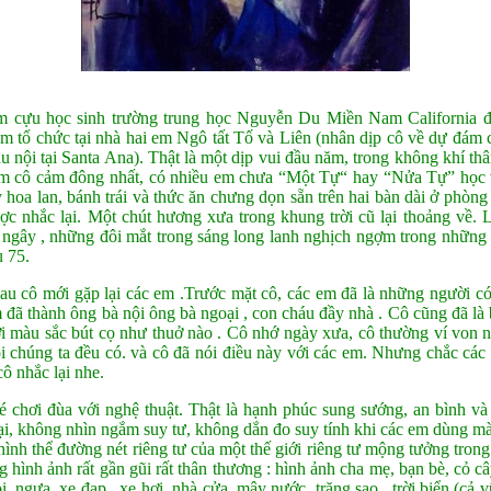
m cựu học sinh trường trung học Nguyễn Du Miền Nam California đã
 tổ chức tại nhà hai em Ngô tất Tố và Liên (nhân dịp cô về dự đám c
háu nội tại Santa Ana). Thật là một dịp vui đầu năm, trong không khí th
 làm cô cảm đông nhất, có nhiều em chưa “Một Tự“ hay “Nửa Tự” học 
 hoa lan, bánh trái và thức ăn chưng dọn sẵn trên hai bàn dài ở phòng
ược nhắc lại. Một chút hương xưa trong khung trời cũ lại thoảng về.
ngây , những đôi mắt trong sáng long lanh nghịch ngợm trong những 
 75.
u cô mới gặp lại các em .Trước mặt cô, các em đã là những người có 
em đã thành ông bà nội ông bà ngoại , con cháu đầy nhà . Cô cũng đã là
ới màu sắc bút cọ như thuở nào . Cô nhớ ngày xưa, cô thường ví von n
i chúng ta đều có. và cô đã nói điều này với các em. Nhưng chắc các 
ô nhắc lại nhe.
é chơi đùa với nghệ thuật. Thật là hạnh phúc sung sướng, an bình và 
tại, không nhìn ngắm suy tư, không dắn đo suy tính khi các em dùng m
hình thể đường nét riêng tư của một thế giới riêng tư mộng tưởng trong
 hình ảnh rất gần gũi rất thân thương : hình ảnh cha mẹ, bạn bè, cỏ c
i, ngựa, xe đạp , xe hơi, nhà cửa, mây nước, trăng sao , trời biển (cả 