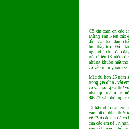
Cô xin cám ơn các e
Mừng Tân Niên các em
đình con trai, dâu, c
tình thầy trò . Điều
ngôi nhà xinh đẹp đầy
trò, nhiều kỷ niệm đ
những khuôn mặt thơ 
cô vào những năm sau
Mặc dù hơn 25 năm sa
trong gia đình , vài 
cô vẫn sống và thở v
nhân quí mà trong mỗ
đây để vài phút nghe c
Ta hãy nhìn các em b
vào thiên nhiên thực 
vẽ. Bởi các em đã có 
của các em bé . Những
vạn vật , mèo, chó, vo