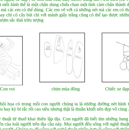
à mỗi hình thể là một chân dung chứa chan một tình cảm chân thành d
 mà các em có thể dùng. Các em vẽ với cả những nét mà các em có thể 
hay chỉ có cây bút chì với mảnh giấy trắng cũng có thể tạo được nhữ
đượm sắc thái trừu tượng
Con voi chim mùa đông Chiếc xe đạp
hội họa có trong mỗi con người chúng ta là những đường nét hình 
u hay kỳ bí rắc rối cao siêu nhưng thật là thuần khiết nên đẹp vô cùng 
thuật từ thuở khai thiên lập địa. Con người đã biết tìm những han
n của loài người trên địa cầu này. Mọi người đều sống với nghệ thuật,