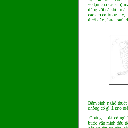
vô tận của các em) m
dùng với cả khối màu
các em có trong tay, 
dưới đây , bức tranh 
Bẩm sinh nghệ thuật 
không có gì là khó hiể
Chúng ta đã có nghệ 
bước văn minh đầu tiê