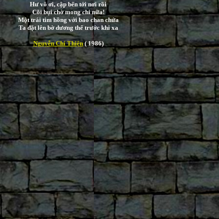
Hư vô ơi, cập bến tới nơi rồi
Cõi bụi chờ mong chi nữa!
Một trái tim hồng với bao chan chứa
Ta đặt lên bờ dương thế trước khi xa
Nguyễn Chí Thiện
( 1986)