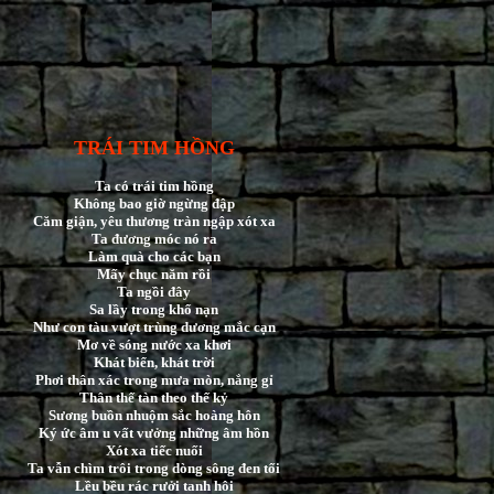
TRÁI TIM HỒNG
Ta có trái tim hồng
Không bao giờ ngừng đập
Căm giận, yêu thương tràn ngập xót xa
Ta đương móc nó ra
Làm quà cho các bạn
Mấy chục năm rồi
Ta ngồi đây
Sa lầy trong khổ nạn
Như con tàu vượt trùng dương mắc cạn
Mơ về sóng nước xa khơi
Khát biển, khát trời
Phơi thân xác trong mưa mòn, nắng gỉ
Thân thế tàn theo thế kỷ
Sương buồn nhuộm sắc hoàng hôn
Ký ức âm u vất vưởng những âm hồn
Xót xa tiếc nuối
Ta vẫn chìm trôi trong dòng sông đen tối
Lều bều rác rưởi tanh hôi