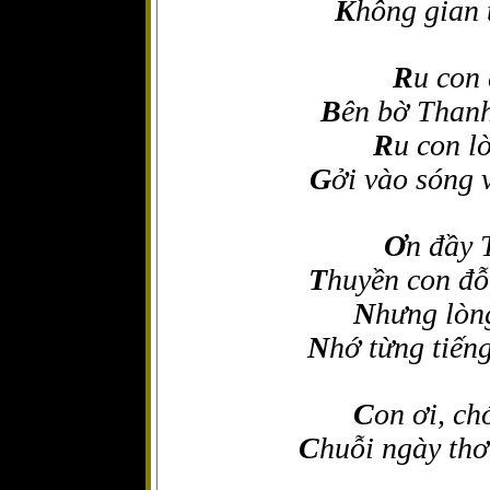
K
hông gian 
R
u con
B
ên bờ Thanh
R
u con l
G
ởi vào sóng 
Ơ
n đầy
T
huyền con đỗ
N
hưng lòn
N
hớ từng tiến
C
on ơi, ch
C
huỗi ngày thơ