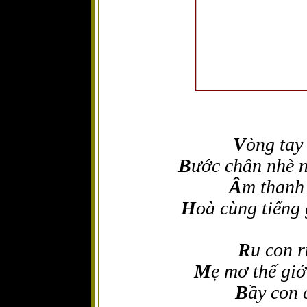
V
òng tay
B
ước
chân nhè n
Â
m thanh 
H
oà cùng tiếng
R
u con r
M
ẹ mơ thế gi
B
ầy con 