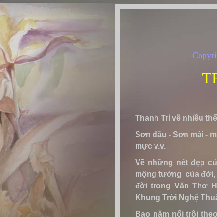
Copyri
T
Thanh Trí vẽ nhiều thể 
Sơn dầu - Sơn mài - mà
mực v.v.
Vẽ những nét đẹp củ
mộng tưởng của đời, 
đời trong Văn Thơ H
Khung Trời Nghệ Thuậ
Bao năm nổi trôi th