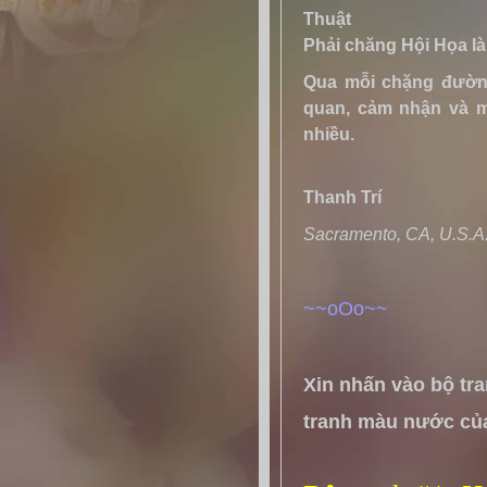
Thuật
Phải chăng Hội Họa là
Qua mỗi chặng đường
quan, cảm nhận và m
nhiều.
Thanh Trí
Sacramento, CA, U.S.A
~~oOo~~
Xin nhấn vào bộ tr
tranh màu nước của