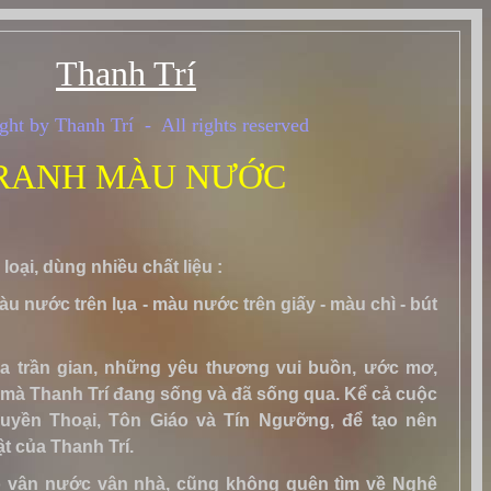
Thanh Trí
ght by Thanh Trí - All rights reserved
RANH MÀU NƯỚC
loại, dùng nhiều chất liệu :
u nước trên lụa - màu nước trên giấy - màu chì - bút
a trần gian, những yêu thương vui buồn, ước mơ,
mà Thanh Trí đang sống và đã sống qua. Kể cả cuộc
uyền Thoại, Tôn Giáo và Tín Ngưỡng, để tạo nên
t của Thanh Trí.
eo vận nước vận nhà, cũng không quên tìm về Nghệ