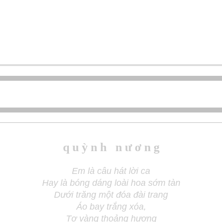
q u ỳ n h n ư ơ n g
Em là câu hát lời ca
Hay là bóng dáng loài hoa sớm tàn
Dưới trăng một đóa đài trang
Áo bay trắng xóa,
Tơ vàng thoảng hương