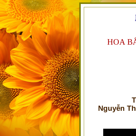
HOA B
T
Nguyễn Th