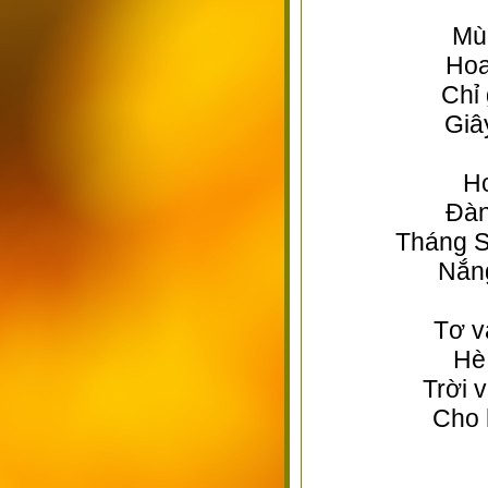
Mùa
Hoa
Chỉ 
Giâ
Ho
Đàn
Tháng S
Nắng
Tơ v
Hè
Trời 
Cho 