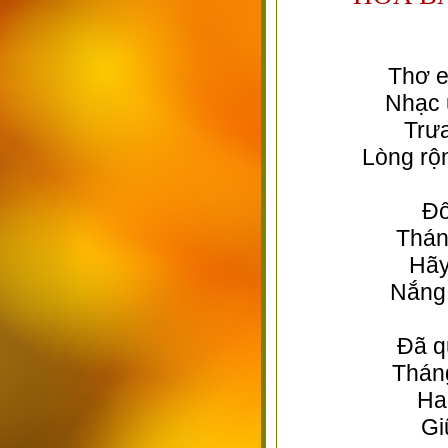
Thơ e
Nhạc 
Trư
Lòng rộ
Đô
Thán
Hãy
Nắng 
Đã q
Tháng
Hai
Gi