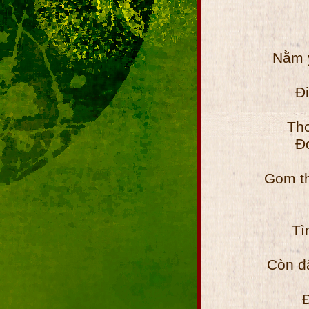
Nằm 
Đi
Th
Đ
Gom th
Tì
Còn đ