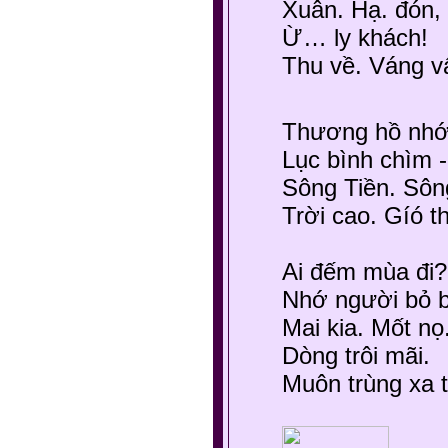
Xuân. Hạ. đón
Ừ… ly khách!
Thu về. Váng 
Thương hồ nhớ 
Lục bình chìm 
Sông Tiền. Sôn
Trời cao. Gíó t
Ai đếm mùa đi?
Nhớ người bỏ b
Mai kia. Mốt nọ
Dòng trôi mãi.
Muôn trùng xa 