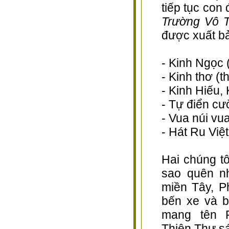
tiếp tục co
Trường Vô 
được xuất b
- Kinh Ngọc 
- Kinh thơ (
- Kinh Hiếu, 
- Tự điển cườ
- Vua núi vu
- Hát Ru Việ
Hai chúng t
sao quên nh
miền Tây, P
bến xe và b
mang tên P
Thiên Thư sá