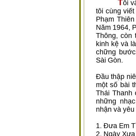
T
ôi 
tôi cùng viế
Phạm Thiên 
Năm 1964, P
Thông, còn 
kinh kệ và 
chững bước
Sài Gòn.
Đầu thập ni
một số bài 
Thái Thanh 
những nhạc
nhận và yêu 
1. Đưa Em T
2. Ngày Xưa