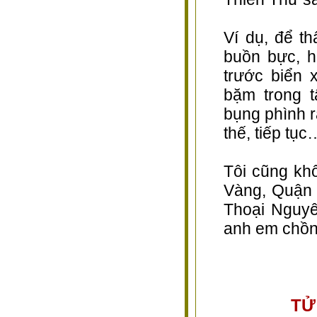
Ví dụ, để th
buồn bực, 
trước biển 
bặm trong t
bụng phình 
thế, tiếp tục
Tôi cũng k
Vàng, Quận 
Thoại Nguyê
anh em chồn
TỬ