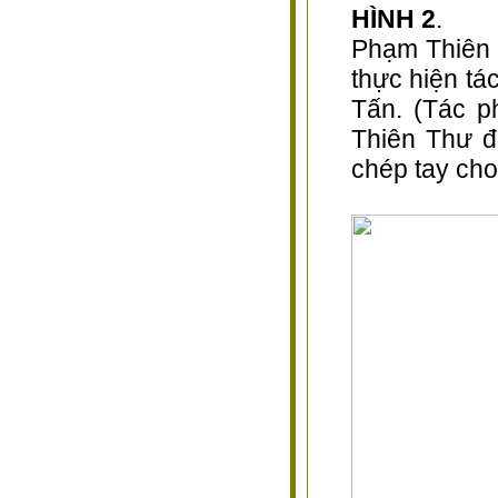
HÌNH 2
.
Phạm Thiên T
thực hiện tá
Tấn. (Tác 
Thiên Thư đ
chép tay ch