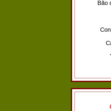
Bão 
Con
C