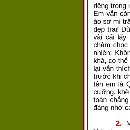
riêng trong
Em vẫn còn
áo sơ mi tr
đẹp trai! 
vài cái lấy
châm chọc 
nhiên: Khô
khá, có thể
lại vẫn thí
trước khi ch
tên em là 
cưỡng, khẽ 
toàn chẳng
đáng nhớ cả
2.
Mì