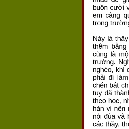
buồn cười 
em càng qu
trong trườn
Này là thầ
thêm bằng 
cũng là mộ
trường. Ngh
nghèo, khi 
phải đi là
chén bát ch
tuy đã thàn
theo học, 
hàn vi nên 
nói đùa và 
các thầy, t