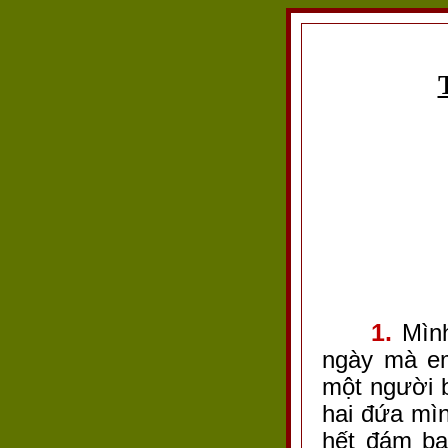
1.
Mình
ngày mà em
một người 
hai đứa mìn
hết đám bạ