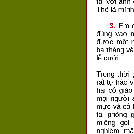
tối với anh
Thế là mình
3.
Em ch
đúng vào n
được một n
ba tháng và
lễ cưới...
Trong thời
rất tự hào 
hai cô giáo
mọi người 
mực và có t
tại phòng g
miệng gọi 
nghiêm mặ