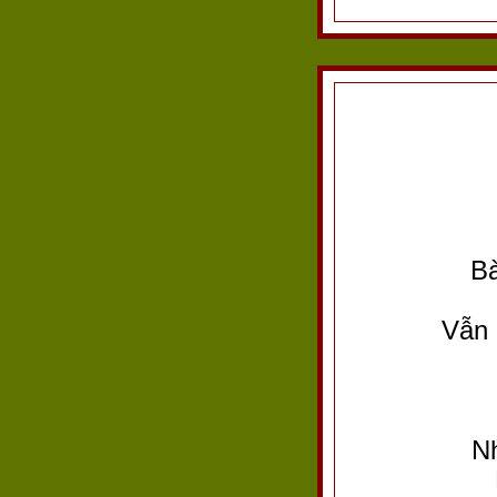
Bà
Vẫn 
Nh