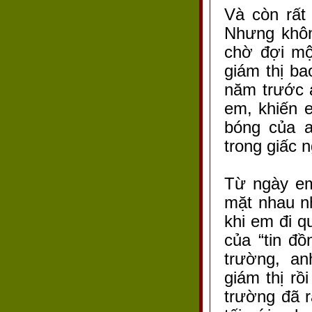
Và còn rất
Nhưng khôn
chờ đợi mộ
giám thị ba
năm trước 
em, khiến 
bóng của a
trong giấc 
Từ ngày em
mặt nhau n
khi em đi q
của “tin đ
trường, a
giám thị rồ
trường đã r