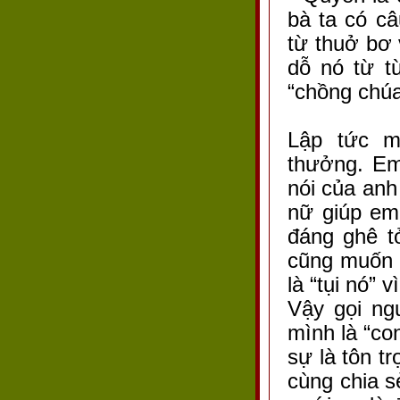
bà ta có c
từ thuở bơ 
dỗ nó từ t
“chồng chúa
Lập tức m
thưởng. Em
nói của anh
nữ giúp em
đáng ghê t
cũng muốn 
là “tụi nó” 
Vậy gọi ng
mình là “co
sự là tôn t
cùng chia s