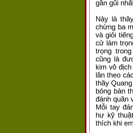
gần gũi nhấ
Này là thầ
chừng ba m
và giỏi tiế
cử làm trọn
trọng tron
cũng là đư
kim vô địc
lần theo cá
thầy Quang t
bóng bàn th
đánh quần v
Mỗi tay đá
hư kỹ thuậ
thích khi em