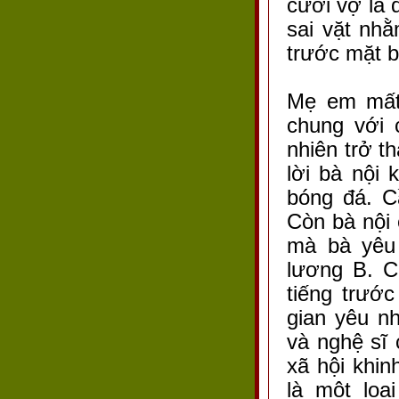
cưới vợ là 
sai vặt nhằ
trước mặt 
Mẹ em mất
chung với 
nhiên trở t
lời bà nội 
bóng đá. C
Còn bà nội 
mà bà yêu 
lương B. C
tiếng trướ
gian yêu n
và nghệ sĩ 
xã hội khin
là một loạ