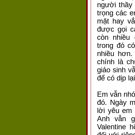
người thầy 
trọng các 
mặt hay vắ
được gọi c
còn nhiều 
trong đó c
nhiều hơn.
chính là c
giáo sinh v
để có dịp lạ
Em vẫn nhớ
đó. Ngày m
lời yêu em 
Anh vẫn g
Valentine 
đối với riê