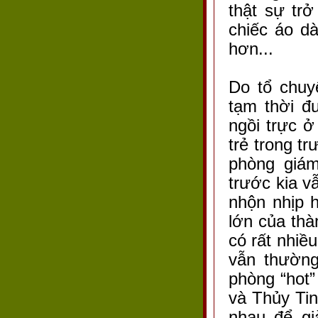
thật sự trở
chiếc áo dà
hơn...
Do tổ chuy
tạm thời đ
ngồi trực ở
trẻ trong t
phòng giám
trước kia v
nhộn nhịp 
lớn của thà
có rất nhiề
vẫn thường
phòng “hot”
và Thủy Tin
nhau để gi