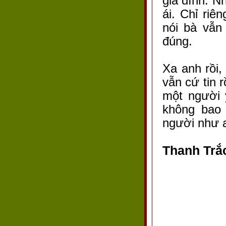
gia đình. N
ái. Chỉ riê
nói bà vẫn
đúng.
Xa anh rồi
vẫn cứ tin 
một người 
không bao 
người như a
Thanh Trắ