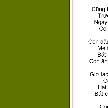
Cũng t
Trư
Ngày 
Con
Con đâu
Mẹ 
Bát
Con ăn
Giờ lạ
C
Hạt
Bát 
Con