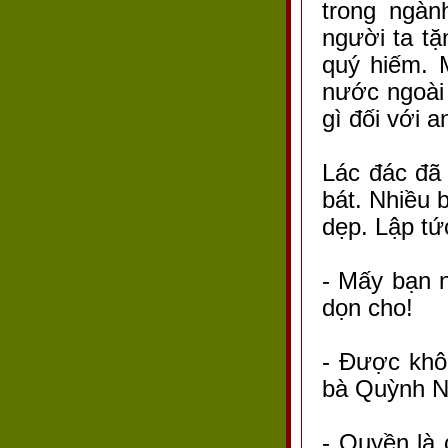
trong ngàn
người ta tặ
quý hiếm. 
nước ngoài 
gì đối với a
Lác đác đã
bát. Nhiều
dẹp. Lập tứ
- Mấy bạn 
dọn cho!
- Được khô
bà Quỳnh N
- Quyền là