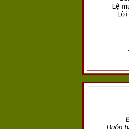
Lệ mu
Lời
B
Buôn b