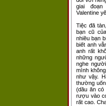
giai đoạn
Valentine y
Tiệc đã tàn
bạn cũ của
nhiều bạn b
biết anh vẫ
anh rất kh
những ngườ
nghe người
mình không
như vậy. H
thường uống
(dầu ăn có
rượu vào c
rất cao. Ch