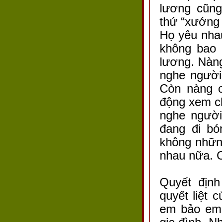
lương cũng
thứ “xướng c
Họ yêu nha
không bao 
lương. Nàng
nghe người
Còn nàng c
động xem c
nghe người
đang đi bó
không những
nhau nữa. C
Quyết địn
quyết liệt 
em bảo em 