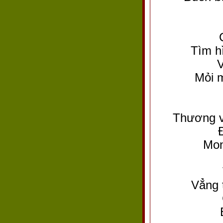
Tìm h
V
Mỏi m
Thương vầ
Mon
Vẳng 