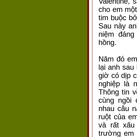
Valentine, 
cho em một 
tim buộc b
Sau này an
niệm đáng 
hồng.
Năm đó em 
lại anh sa
giờ có dịp 
nghiệp là 
Thông tin 
cùng ngồi 
nhau câu n
ruột của em
và rất xấu
trường em 