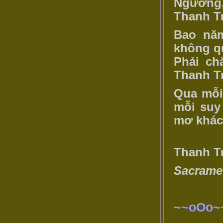
Ngưỡng,
Thanh T
Bao năm
không q
Phải ch
Thanh Tr
Qua mỗi
mỗi suy
mơ khác 
Thanh Tr
Sacramen
~~oOo~