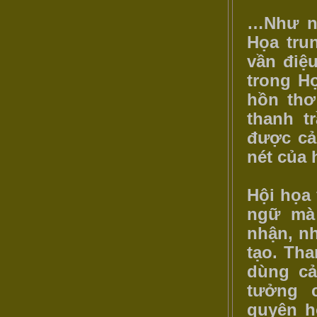
…Như ng
Họa tru
vần điệ
trong Họ
hồn thơ
thanh 
được cả
nét của 
Hội họa
ngữ mà 
nhận, n
tạo. Tha
dùng c
tưởng c
quyện h