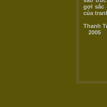
sáo trúc
gợi sắc 
của tranh
Thanh Tr
2005