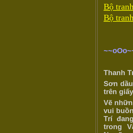
Bộ tranh
Bộ tranh
~~oOo~
Thanh Tr
Sơn dầu
trên giấy
Vẽ nhữn
vui buồ
Trí đan
trong 