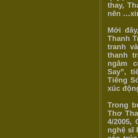
thay, T
nên …xi
Mới đây
Thanh Tr
tranh v
thanh t
ngâm c
Say”, t
Tiếng S
xúc độn
Trong bu
Thơ Than
4/2005,
nghệ sĩ