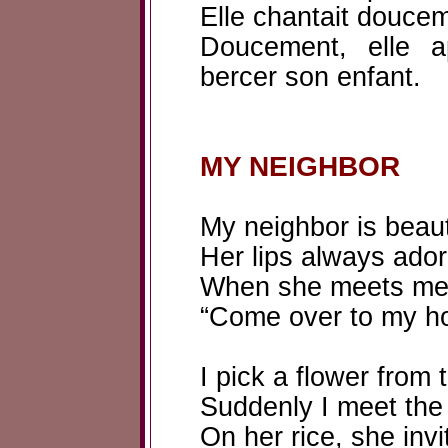
Elle chantait douce
Doucement, elle 
bercer son enfant.
MY NEIGHBOR
My neighbor is beauti
Her lips always adorn
When she meets me a
“Come over to my ho
I pick a flower from 
Suddenly I meet the y
On her rice, she invi