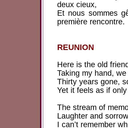
deux cieux,
Et nous sommes gê
première rencontre.
REUNION
Here is the old frien
Taking my hand, we t
Thirty years gone, so
Yet it feels as if on
The stream of memori
Laughter and sorrow
I can’t remember who 