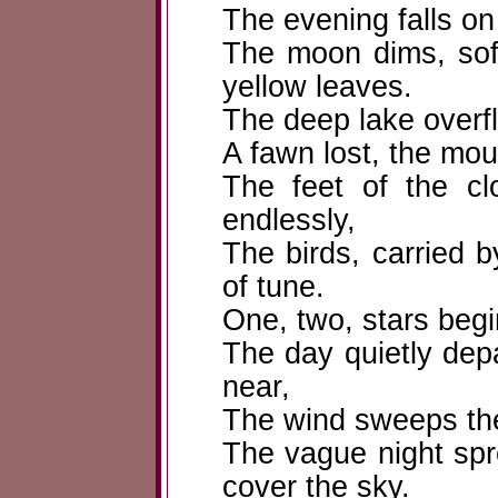
The evening falls on
The moon dims, soft
yellow leaves.
The deep lake overfl
A fawn lost, the mou
The feet of the cl
endlessly,
The birds, carried 
of tune.
One, two, stars begi
The day quietly depa
near,
The wind sweeps the
The vague night sp
cover the sky.