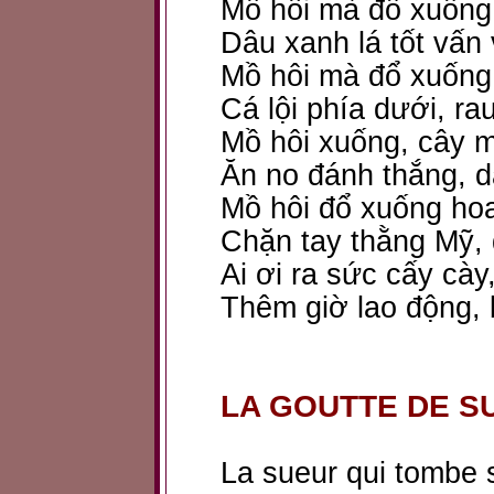
Mồ hôi mà đổ xuống
Dâu xanh lá tốt vấn
Mồ hôi mà đổ xuống
Cá lội phía dưới, ra
Mồ hôi xuống, cây m
Ăn no đánh thắng, d
Mồ hôi đổ xuống ho
Chặn tay thằng Mỹ, 
Ai ơi ra sức cấy cày
Thêm giờ lao động, 
LA GOUTTE DE S
La sueur qui tombe 