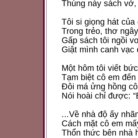
Thúng này sách vở, t
Tôi si giọng hát của
Trong trẻo, thơ ngây
Gấp sách tôi ngồi 
Giật mình canh vạc
Một hôm tôi viết bức
Tạm biệt cô em đến 
Đôi má ửng hồng cô 
Nói hoài chỉ được: 
...Về nhà độ ấy nhã
Cách mặt cô em mấy
Thổn thức bên nhà h