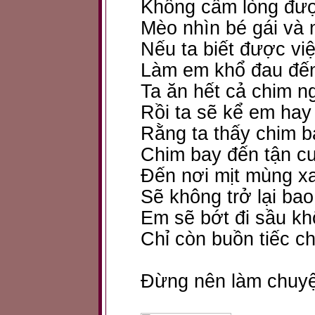
Không cầm lòng đư
Mèo nhìn bé gái và 
Nếu ta biết được vi
Làm em khổ đau đế
Ta ăn hết cả chim n
Rồi ta sẽ kể em hay
Rằng ta thấy chim b
Chim bay đến tận cuố
Đến nơi mịt mùng x
Sẽ không trở lại bao
Em sẽ bớt đi sầu kh
Chỉ còn buồn tiếc ch
Đừng nên làm chuyệ