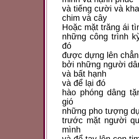
và tiếng cười và kh
chim và cây
Hoặc mặt trăng ái tì
những công trình k
đó
được dựng lên chẳn
bởi những người dâ
và bất hạnh
và để lại đó
hào phóng dâng tặ
gió
những pho tượng dự
trước mặt người q
mình