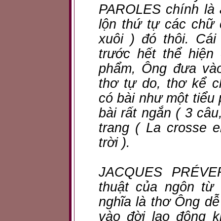
PAROLES chính là 
lộn thứ tự các chữ
xuôi ) đó thôi. C
trước hết thể hiện
phẩm, Ông đưa vào 
thơ tự do, thơ kể c
có bài như một tiểu
bài rất ngắn ( 3 câu
trang ( La crosse e
trời ).
JACQUES PRÉVER
thuật của ngôn từ
nghĩa là thơ Ông dễ
vào đời lao động 