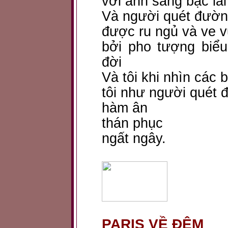
với ánh sáng bạc lai
Và người quét đườn
được ru ngủ và ve v
bởi pho tượng biểu
đời
Và tôi khi nhìn các 
tôi như người quét 
hàm ân
thán phục
ngất ngây.
PARIS VỀ ĐÊM