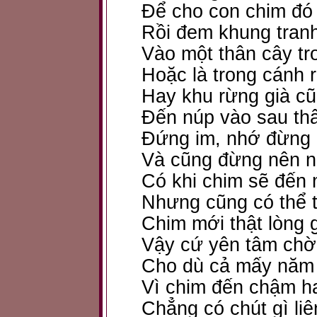
Để cho con chim đó
Rồi đem khung tran
Vào một thân cây t
Hoặc là trong cánh 
Hay khu rừng già c
Đến núp vào sau th
Đứng im, nhớ đừng
Và cũng đừng nên n
Có khi chim sẽ đến
Nhưng cũng có thể t
Chim mới thật lòng 
Vậy cứ yên tâm chờ
Cho dù cả mấy năm
Vì chim đến chậm h
Chẳng có chút gì liê