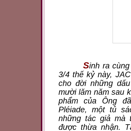
S
inh ra cùng
3/4 thế kỷ này, J
cho đời những dấu
mười lăm năm sau kh
phẩm của Ông đã
Pléiade, một tủ s
những tác giả mà 
được thừa nhận. Tậ