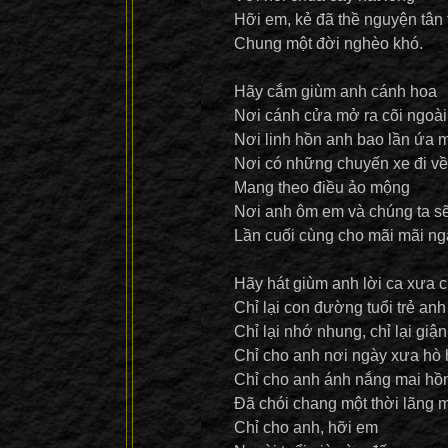
Hỡi em, kẻ đã thề nguyện tân
Chung một đời nghèo khó.
Hãy cắm giùm anh cánh hoa
Nơi cánh cửa mở ra cõi ngoài
Nơi linh hồn anh bao lần ứa 
Nơi có những chuyến xe đi về
Mang theo điều ảo mộng
Nơi anh ôm em và chúng ta s
Lần cuối cùng cho mãi mãi n
Hãy hát giùm anh lời ca xưa 
Chỉ lại con đường tuổi trẻ anh
Chỉ lại nhớ nhung, chỉ lại giậ
Chỉ cho anh nơi ngày xưa hò
Chỉ cho anh ánh nắng mai hồ
Đã chói chang một thời lãng 
Chỉ cho anh, hỡi em