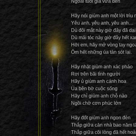
Ngoài tuổi già vừa đến
Hãy nói giùm anh một lời trìu
Yêu anh, yêu anh, yêu anh…
Dù đôi mắt này giờ đây đã dại
Dù mái tóc này giờ đây hết x
Hỡi em, hãy mở vòng tay ngo
Ôm hết những úa tàn sót lại.
Hãy nhặt giùm anh xác pháo
Rơi trên bãi tình người
Hãy ủ giùm anh cánh hoa
Úa bên bờ cuộc sống
Hãy chỉ giùm anh chỗ nào
Ngồi chờ cơn phúc lớn
Hãy đốt giùm anh ngọn đèn
Thắp giữa căn nhà bao năm tă
Thắp giữa cõi lòng đã hết ho