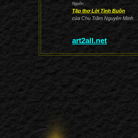
Nguồn :
Tập thơ Lời Tình Buồn
của Chu Trầm Nguyên Minh
art2all.net