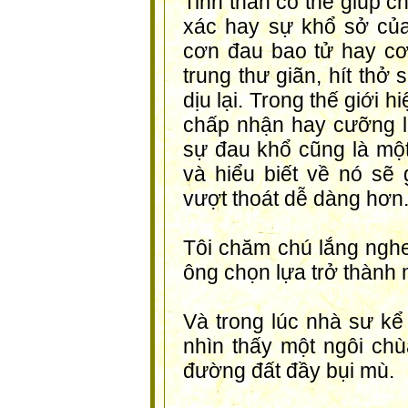
Tinh thần có thể giúp c
xác hay sự khổ sở của
cơn đau bao tử hay cơ
trung thư giãn, hít thở
dịu lại. Trong thế giới h
chấp nhận hay cưỡng lạ
sự đau khổ cũng là mộ
và hiểu biết về nó sẽ
vượt thoát dễ dàng hơn
Tôi chăm chú lắng nghe
ông chọn lựa trở thành 
Và trong lúc nhà sư kể
nhìn thấy một ngôi ch
đường đất đầy bụi mù.