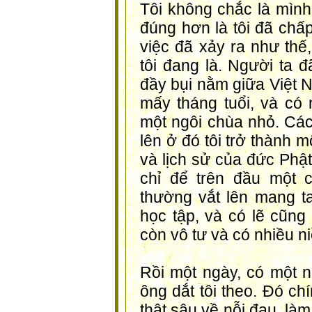
Tôi không chắc là mình
đúng hơn là tôi đã chấ
việc đã xảy ra như thế
tôi đang là. Người ta đ
đầy bụi nằm giữa Việt N
mấy tháng tuổi, và có 
một ngôi chùa nhỏ. Các 
lên ở đó tôi trở thành m
và lịch sử của đức Phật
chỉ để trên đầu một 
thường vắt lên mang ta
học tập, và có lẽ cũng 
còn vô tư và có nhiều ni
Rồi một ngày, có một n
ông dắt tôi theo. Đó ch
thật sâu về nỗi đau, là