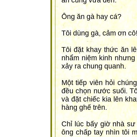
ăn cũng vừa đến.
Ông ăn gà hay cá?
Tôi dùng gà, cảm ơn cô
Tôi đặt khay thức ăn l
nhẩm niệm kinh nhưng 
xảy ra chung quanh.
Một tiếp viên hỏi chúng
đều chọn nước suối. Tô
và đặt chiếc kia lên kh
hàng ghế trên.
Chỉ lúc bấy giờ nhà sư
ông chấp tay nhìn tôi m