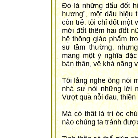
Đó là những dấu đốt hì
hương”, một dấu hiệu th
còn trẻ, tôi chỉ đốt một
mới đốt thêm hai đốt n
hệ thống giáo phẩm tron
sư tầm thường, nhưng 
mang một ý nghĩa đặc 
bản thân, về khả năng v
Tôi lắng nghe ông nói m
nhà sư nói những lời m
Vượt qua nỗi đau, thiền 
Mà có thật là trí óc c
nào chúng ta tránh đượ