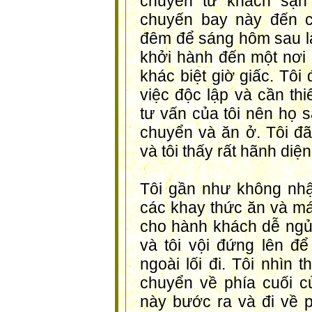
chuyển từ khách sạn
chuyến bay này đến c
đêm để sáng hôm sau là 
khởi hành đến một nơi 
khác biệt giờ giấc. Tô
việc độc lập và cần thi
tư vấn của tôi nên họ s
chuyển và ăn ở. Tôi đã
và tôi thấy rất hãnh diện
Tôi gần như không nhận 
các khay thức ăn và má
cho hành khách dễ ngủ
và tôi vội đứng lên 
ngoài lối đi. Tôi nhìn 
chuyển về phía cuối c
này bước ra và đi về 