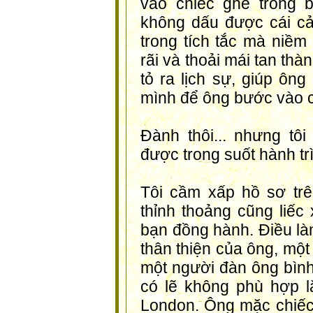
vào chiếc ghế trống 
không dấu được cái cả
trong tích tắc mà niềm
rãi và thoải mái tan thà
tỏ ra lịch sự, giúp ông
mình để ông bước vào c
Đành thôi... nhưng tô
được trong suốt hành tr
Tôi cầm xấp hồ sơ tr
thỉnh thoảng cũng liế
bạn đồng hành. Điều làm
thân thiện của ông, một
một người đàn ông bình
có lẽ không phù hợp 
London. Ông mặc chiếc