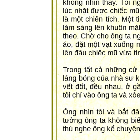
không nhìn thấy. Tôi n
lúc nhặt được chiếc mũ
là một chiến tích. Một 
làm sáng lên khuôn mặt
theo. Chờ cho ông ta ng
áo, đặt một vạt xuống m
lên đầu chiếc mũ vừa t
Trong tất cả những cử 
láng bóng của nhà sư k
vết đốt, đều nhau, ở g
tôi chỉ vào ông ta và xò
Ông nhìn tôi và bắt đầ
tưởng ông ta không biết
thú nghe ông kể chuyện