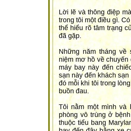
Lời lẽ và thông điệp m
trong tôi một điều gì. C
thể hiểu rõ tâm trạng 
đã gặp.
Những năm tháng về s
niệm mơ hồ về chuyến đi
máy bay này đến chiếc
sạn này đến khách sạn k
đó mỗi khi tôi trong lò
buồn đau.
Tôi nằm một mình và l
phòng vô trùng ở bệnh
thuộc tiểu bang Maryla
bay đến đây bằng xe cứ