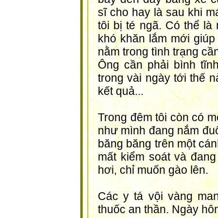
sĩ cho hay là sau khi m
tôi bị té ngã. Có thể l
khó khăn lắm mới giúp t
nằm trong tình trạng cần
Ông cần phải bình tĩn
trong vài ngày tới thế 
kết quả...
Trong đêm tôi còn có m
như mình đang nắm đuô
băng băng trên một cán
mất kiểm soát và đang p
hơi, chỉ muốn gào lên.
Các y tá vội vàng ma
thuốc an thần. Ngày hôm