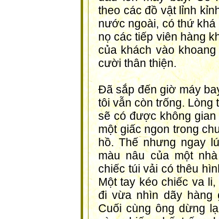
theo các đồ vật lỉnh kỉ
nước ngoài, có thứ khá
nọ các tiếp viên hàng 
của khách vào khoang 
cười thân thiện.
Đã sắp đến giờ máy bay
tôi vẫn còn trống. Lòng
sẽ có được không gian 
một giấc ngon trong ch
hồ. Thế nhưng ngay lú
màu nâu của một nhà 
chiếc túi vải có thêu hì
Một tay kéo chiếc va li
đi vừa nhìn dãy hàng 
Cuối cùng ông dừng lại