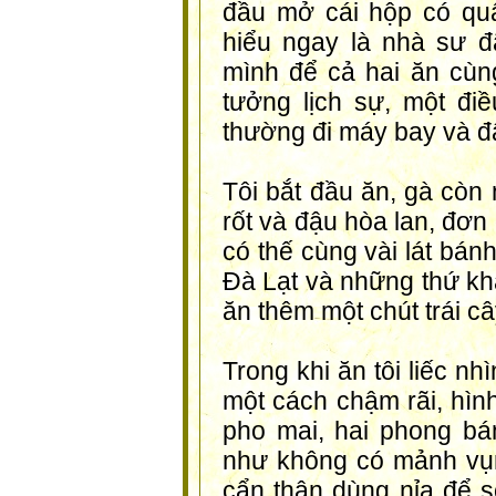
đầu mở cái hộp có quấ
hiểu ngay là nhà sư đ
mình để cả hai ăn cùng
tưởng lịch sự, một điề
thường đi máy bay và đâ
Tôi bắt đầu ăn, gà còn
rốt và đậu hòa lan, đơn
có thế cùng vài lát bán
Đà Lạt và những thứ khác
ăn thêm một chút trái câ
Trong khi ăn tôi liếc n
một cách chậm rãi, hình
pho mai, hai phong bán
như không có mảnh vụn
cẩn thận dùng nỉa để sớ