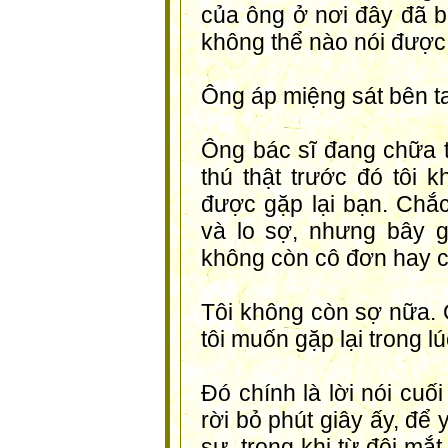
của ông ở nơi đây đã b
không thể nào nói được 
Ông áp miệng sát bên tai
Ông bác sĩ đang chữa t
thú thật trước đó tôi 
được gặp lại bạn. Chắc
và lo sợ, nhưng bây g
không còn cô đơn hay c
Tôi không còn sợ nữa. 
tôi muốn gặp lại trong l
Đó chính là lời nói cuối
rời bỏ phút giây ấy, để 
sư, trong khi từ đôi m