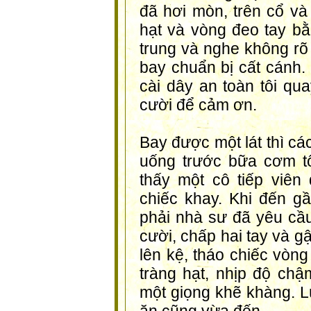
đã hơi mòn, trên cổ và
hạt và vòng đeo tay bằn
trung và nghe không rõ
bay chuẩn bị cất cánh.
cài dây an toàn tôi qu
cười để cảm ơn.
Bay được một lát thì cá
uống trước bữa cơm tối
thấy một cô tiếp viên 
chiếc khay. Khi đến gầ
phải nhà sư đã yêu c
cười, chấp hai tay và g
lên kệ, tháo chiếc vòng
tràng hạt, nhịp độ chậ
một giọng khẽ khàng. Lú