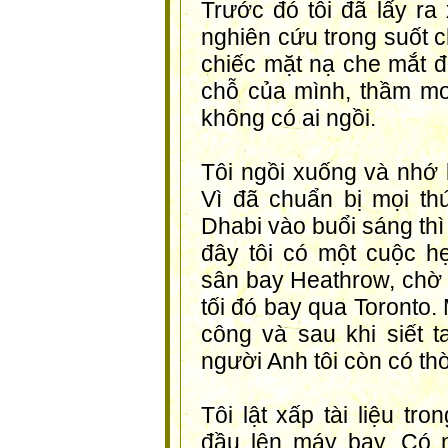
Trước đó tôi đã lấy ra
nghiên cứu trong suốt 
chiếc mặt nạ che mắt đ
chỗ của mình, thầm mo
không có ai ngồi.
Tôi ngồi xuống và nhớ l
Vì đã chuẩn bị mọi th
Dhabi vào buổi sáng thì
đây tôi có một cuộc hẹ
sân bay Heathrow, chờ 
tối đó bay qua Toronto.
công và sau khi siết 
người Anh tôi còn có thờ
Tôi lật xấp tài liệu tr
đầu lên máy bay. Có 