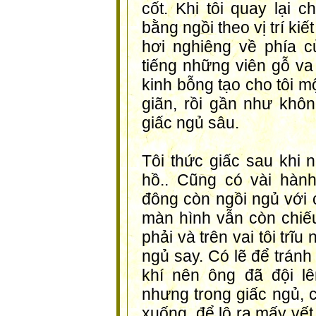
cốt. Khi tôi quay lại 
bằng ngồi theo vị trí kiế
hơi nghiêng về phía 
tiếng những viên gỗ v
kinh bỗng tạo cho tôi m
giãn, rồi gần như khôn
giấc ngủ sâu.
Tôi thức giấc sau khi
hồ.. Cũng có vài hàn
đông còn ngồi ngủ với c
màn hình vẫn còn chiế
phải và trên vai tôi trĩ
ngủ say. Có lẽ để tránh
khí nên ông đã đội l
nhưng trong giấc ngủ, c
xuống, để lộ ra mấy vết 