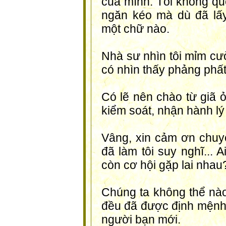
của mình. Tôi không quê
ngăn kéo mà dù đã lấ
một chữ nào.
Nhà sư nhìn tôi mỉm cườ
có nhìn thấy phảng phất
Có lẽ nên chào từ giã ở
kiểm soát, nhận hành lý 
Vâng, xin cảm ơn chuyế
đã làm tôi suy nghĩ... 
còn cơ hội gặp lai nhau
Chúng ta không thể nào 
đều đã được định mệnh 
người bạn mới.