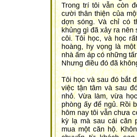
Trong trí tôi vẫn còn 
cười thân thiện của mộ
dợn sóng. Và chỉ có t
khủng gì đã xảy ra nên 
côi. Tôi học, và học rấ
hoàng, hy vọng là một
nhà ấm áp có những tấ
Nhưng điều đó đã không
Tôi học và sau đó bắt đ
việc tận tâm và sau đ
nhỏ. Vừa làm, vừa học,
phòng ấy để ngủ. Rồi b
hôm nay tôi vẫn chưa có
kỳ lạ mà sau cái căn 
mua một căn hộ. Không 