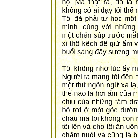
họ. Mà thật ra, đó là 
không có ai dạy tôi thế n
Tôi đã phải tự học một
mình, cùng với những 
một chén súp trước mắ
xì thô kệch để giữ ấm 
buổi sáng đầy sương m
Tôi không nhớ lúc ấy m
Người ta mang tôi đến m
một thứ ngôn ngữ xa lạ, 
thế nào là hơi ấm của 
chịu của những tấm dra
bỏ rơi ở một góc đườn
châu mà tôi không còn n
tôi lên và cho tôi ăn u
chăm nuôi và cũng là b