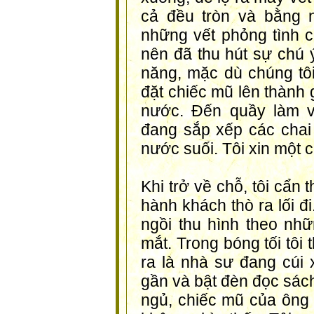
cả đều tròn và bằng 
những vết phỏng tình c
nên đã thu hút sự chú ý
năng, mặc dù chúng tôi
đặt chiếc mũ lên thành 
nước. Đến quầy làm vi
đang sắp xếp các chai
nước suối. Tôi xin một c
Khi trở về chỗ, tôi cẩn
hành khách thò ra lối đ
ngồi thu hình theo nhữ
mắt. Trong bóng tối tôi
ra là nhà sư đang cúi 
gần và bật đèn đọc sách
ngủ, chiếc mũ của ông 