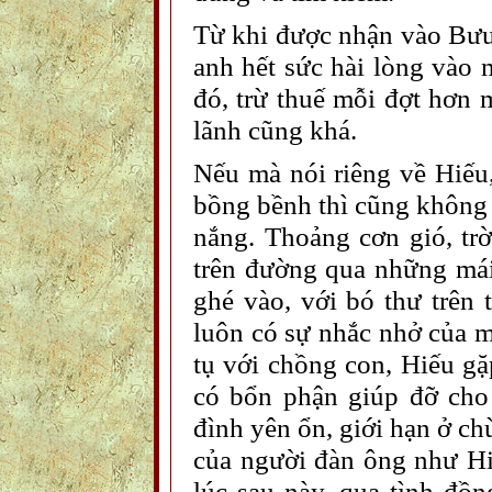
Từ khi được nhận vào Bưu t
anh hết sức hài lòng vào 
đó, trừ thuế mỗi đợt hơn 
lãnh cũng khá.
Nếu mà nói riêng về Hiếu,
bồng bềnh thì cũng không s
nắng. Thoảng cơn gió, tr
trên đường qua những mái
ghé vào, với bó thư trên
luôn có sự nhắc nhở của m
tụ với chồng con, Hiếu gặ
có bổn phận giúp đỡ cho
đình yên ổn, giới hạn ở c
của người đàn ông như H
lúc sau này, qua tình đồn