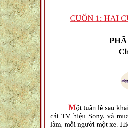
CUỐN 1: HAI 
PHẦ
C
M
ột tuần lễ sau kh
cái TV hiệu Sony, và mu
làm, mỗi người một xe. Hi