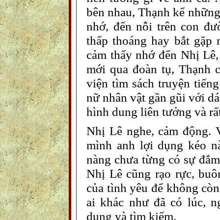
bên nhau, Thạnh kể những 
nhớ, đến nỗi trên con đư
thấp thoáng hay bắt gặp 
cảm thấy nhớ đến Nhị Lê, 
mới qua đoàn tụ, Thạnh c
viện tìm sách truyện tiến
nữ nhân vật gần gũi với dá
hình dung liên tưởng và rấ
Nhị Lê nghe, cảm động. V
mình anh lợi dụng kéo n
nàng chưa từng có sự đắm 
Nhị Lê cũng rạo rực, buô
của tình yêu để không cò
ai khác như đã có lúc, n
dung và tìm kiếm.