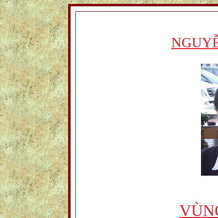
NGUYỄ
VÙN