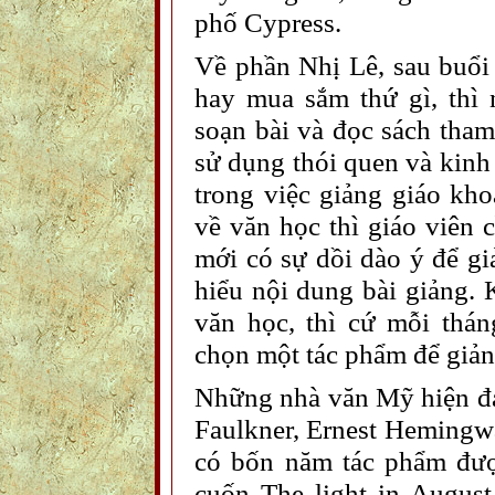
phố Cypress.
Về phần Nhị Lê, sau buổi
hay mua sắm thứ gì, thì 
soạn bài và đọc sách tha
sử dụng thói quen và kinh
trong việc giảng giáo kho
về văn học thì giáo viên 
mới có sự dồi dào ý để gi
hiểu nội dung bài giảng.
văn học, thì cứ mỗi thán
chọn một tác phẩm để giản
Những nhà văn Mỹ hiện đại
Faulkner, Ernest Hemingwa
có bốn năm tác phẩm đượ
cuốn The light in August