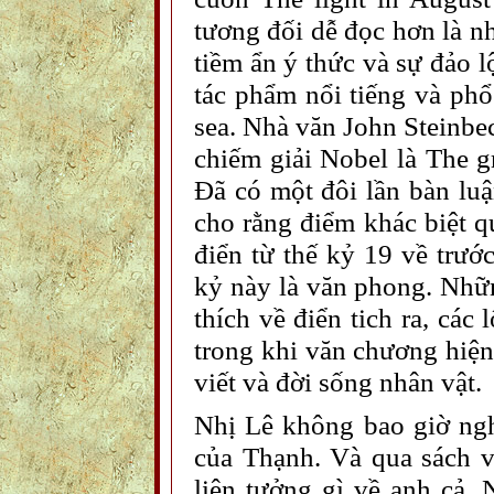
tương đối dễ đọc hơn là n
tiềm ẩn ý thức và sự đảo 
tác phẩm nổi tiếng và phổ
sea. Nhà văn John Steinbe
chiếm giải Nobel là The g
Đã có một đôi lần bàn lu
cho rằng điểm khác biệt q
điển từ thế kỷ 19 về trướ
kỷ này là văn phong. Nhữn
thích về điển tich ra, các 
trong khi văn chương hiện
viết và đời sống nhân vật.
Nhị Lê không bao giờ ngh
của Thạnh. Và qua sách 
liên tưởng gì về anh cả.