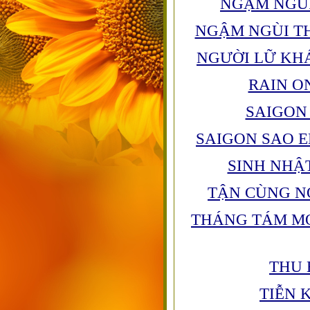
NGẬM NGÙ
NGẬM NGÙI T
NGƯỜI LỮ KH
RAIN O
SAIGON
SAIGON SAO 
SINH NHẬ
TẬN CÙNG N
THÁNG TÁM M
THU 
TIỄN 