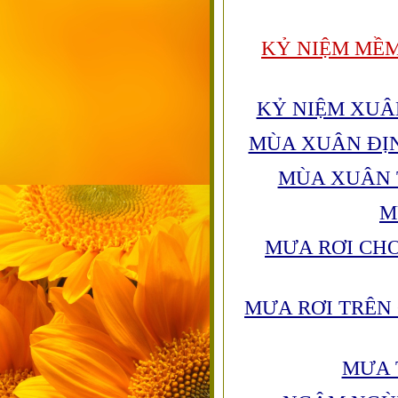
KỶ NIỆM MỀM
KỶ NIỆM XUÂ
MÙA XUÂN ĐỊ
MÙA XUÂN
M
MƯA RƠI CH
MƯA RƠI TRÊN
MƯA 