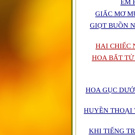
EM 
GIẤC MƠ M
GIỌT BUỒN 
HAI CHIẾC
HOA BẤT TỬ
HOA GỤC DƯỚ
HUYỀN THOẠI 
KHI TIẾNG T