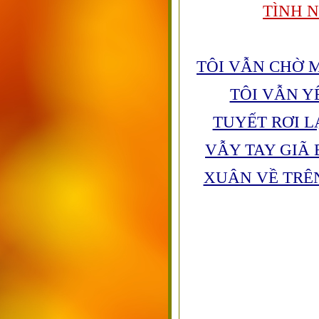
TÌNH 
TÔI VẪN CHỜ 
TÔI VẪN 
TUYẾT RƠI L
VẪY TAY GIÃ 
XUÂN VỀ TRÊ