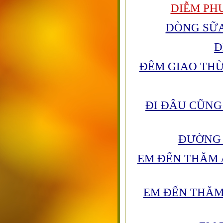
DIỄM PH
DÒNG SỮA
Đ
ĐÊM GIAO TH
ĐI ĐÂU CŨN
ĐƯỜNG 
EM ĐẾN THĂM 
EM ĐẾN THĂM